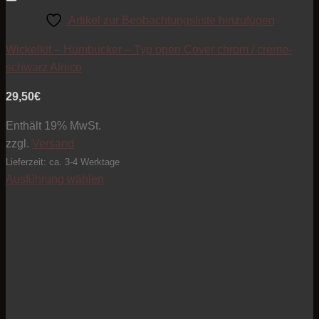
Artikel zur Beobachtungsliste hinzufügen
Wickelkit – Humbucker – Typ open Cover chrom / creme-
schwarz Alnico
29,50
€
Enthält 19% MwSt.
zzgl.
Versand
Lieferzeit: ca. 3-4 Werktage
Ausführung wählen
Dieses
Produkt
weist
mehrere
Varianten
auf.
Die