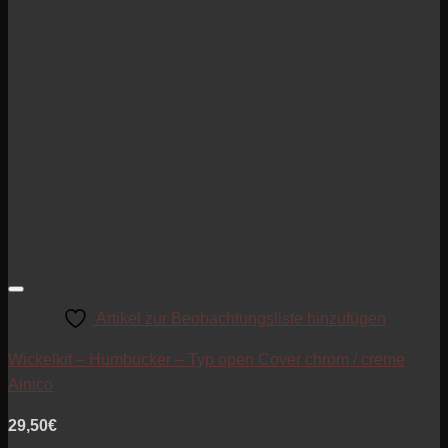
Artikel zur Beobachtungsliste hinzufügen
Wickelkit – Humbucker – Typ open Cover chrom / creme
Alnico
29,50
€