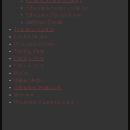
Polstifte / Polepieces Slugs
Schrauben/ Polepieces Screws
Schrauben / Pickup Screws
Gießharz / Epoxid
Tremolo & Zubehör
Kabel & Stecker
Pickguards & Cover
7-String / Parts
8-String / Parts
9-String / Parts
Bodies
Hälse / Necks
Griffbretter / Fretboards
Werkstatt
Restposten & Lagerräumung