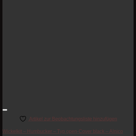
Artikel zur Beobachtungsliste hinzufügen
Wickelkit – Humbucker – Typ open-Cover black – Alnico