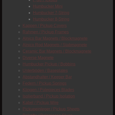
C
Humbucker Mini
Humbucker 7-String
Humbucker 8-String
Kappen / Pickup Covers
Rahmen / Pickup Frames
Alnico Bar Magnets / Blockmagnete
Alnico Rod Magnets / Stabmagnete
Ceramic Bar Magnets / Blockmagnete
Diverse Magnete
Humbucker Pickup / Bobbins
Unterböden / Baseplates
Abstandhalter / Keeper Bar
Federn / Pickup Springs
Klingen / Polepieces Blades
Isolierband / Pickup Isolation
Kabel / Pickup Wire
Pickupeinleger / Pickup Sheets