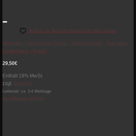
Artikel zur Beobachtungsliste hinzufügen
Wickelkit – Humbucker Zebra – Schwarz/weiß – Typ open-
Cover black – Alnico
29,50
€
Enthält 19% MwSt.
zzgl.
Versand
Lieferzeit: ca. 3-4 Werktage
Ausführung wählen
Dieses
Produkt
weist
mehrere