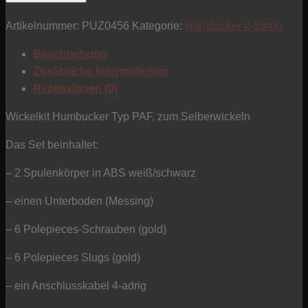
Humbucker
Artikelnummer:
PUZ0456
Kategorie:
Humbucker 6-String
-
Typ
Beschreibung
PAF
Zusätzliche Informationen
weiß/schwaz
Rezensionen (0)
gold
Alnico
Wickelkit Humbucker Typ PAF, zum Selberwickeln
Menge
Das Set beinhaltet:
– 2 Spulenkörper in ABS weiß/schwarz
– einen Unterboden (Messing)
– 6 Polepieces-Schrauben (gold)
– 6 Polepieces Slugs (gold)
– ein Anschlusskabel 4-adrig