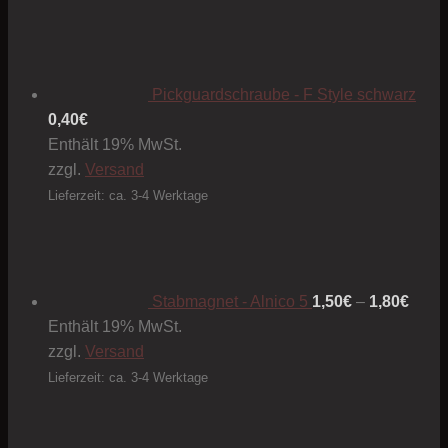
Pickguardschraube - F Style schwarz
0,40
€
Enthält 19% MwSt.
zzgl.
Versand
Lieferzeit: ca. 3-4 Werktage
Preis
1,50€
bis
1,80€
Stabmagnet - Alnico 5
1,50
€
–
1,80
€
Enthält 19% MwSt.
zzgl.
Versand
Lieferzeit: ca. 3-4 Werktage