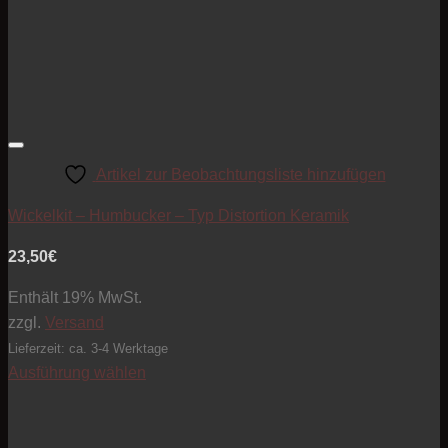
Artikel zur Beobachtungsliste hinzufügen
Wickelkit – Humbucker – Typ Distortion Keramik
23,50
€
Enthält 19% MwSt.
zzgl.
Versand
Lieferzeit: ca. 3-4 Werktage
Ausführung wählen
Dieses
Produkt
weist