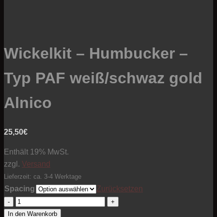
Wickelkit – Humbucker –
Typ PAF weiß/schwaz gold
Alnico
25,50
€
Enthält 19% MwSt.
zzgl.
Versand
Lieferzeit: ca. 3-4 Werktage
Spacing
Zurücksetzen
Wickelkit
-
In den Warenkorb