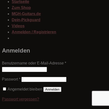
Startseite
Zum Shop
MGH-Guitars.de
Dein-Pickguard
Videos
Anmelden / Registrieren
Anmelden
Erforderlich
Benutzername oder E-Mail-Adresse
*
Erforderlich
Passwort
*
Angemeldet bleiben
Anmelden
Passwort vergessen?