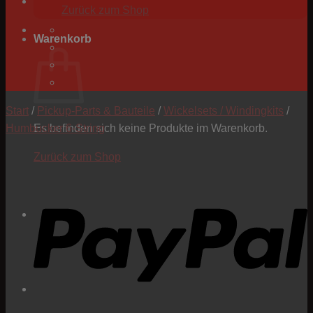
Zurück zum Shop
Warenkorb
Start
/
Pickup-Parts & Bauteile
/
Wickelsets / Windingkits
/
Humbucker 6-String
Es befinden sich keine Produkte im Warenkorb.
Zurück zum Shop
P