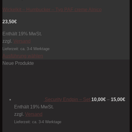
Wickelkit – Humbucker – Typ PAF creme Alnico
23,50
€
Enthält 19% MwSt.
zzgl.
Versand
Lieferzeit: ca. 3-4 Werktage
Ausführung wählen
Dieses
Neue Produkte
Produkt
Pre
weist
10
mehrere
bis
Varianten
15
Security Endpin – Set
10,00
€
–
15,00
€
auf.
Enthält 19% MwSt.
Die
zzgl.
Versand
Optionen
können
Lieferzeit: ca. 3-4 Werktage
auf