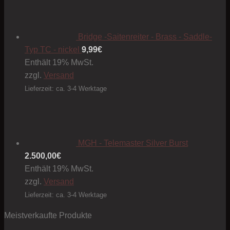
der
Produktseite
gewählt
Bridge -Saitenreiter - Brass - Saddle-
werden
Typ TC - nickel
9,99
€
Enthält 19% MwSt.
zzgl.
Versand
Lieferzeit: ca. 3-4 Werktage
MGH - Telemaster Silver Burst
2.500,00
€
Enthält 19% MwSt.
zzgl.
Versand
Lieferzeit: ca. 3-4 Werktage
Meistverkaufte Produkte