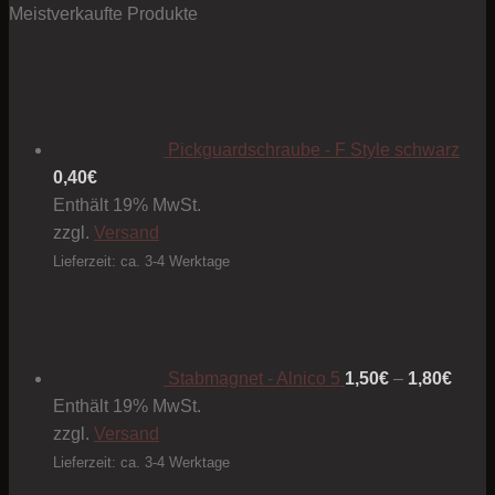
Meistverkaufte Produkte
Pickguardschraube - F Style schwarz
0,40
€
Enthält 19% MwSt.
zzgl.
Versand
Lieferzeit: ca. 3-4 Werktage
Preis
1,50€
bis
1,80€
Stabmagnet - Alnico 5
1,50
€
–
1,80
€
Enthält 19% MwSt.
zzgl.
Versand
Lieferzeit: ca. 3-4 Werktage