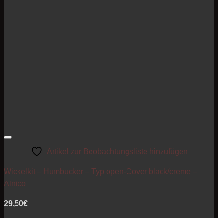
Artikel zur Beobachtungsliste hinzufügen
Wickelkit – Humbucker – Typ open-Cover black/creme –
Alnico
29,50
€