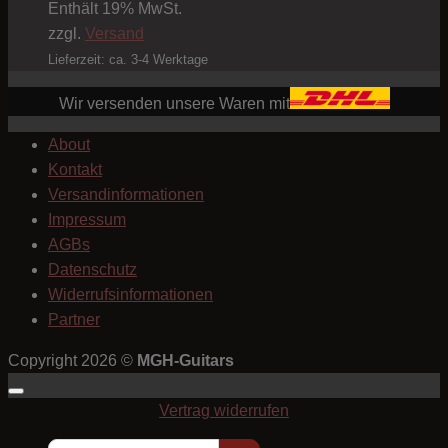
Enthält 19% MwSt.
zzgl.
Versand
Lieferzeit: ca. 3-4 Werktage
Wir versenden unsere Waren mit
About
Kontakt
Versandinformationen
Impressum
AGBs
Datenschutz
Widerrufsinformationen
Partner
Copyright 2026 ©
MGH-Guitars
Vertrag widerrufen