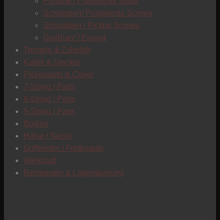
Polstifte / Polepieces Slugs
Schrauben/ Polepieces Screws
Schrauben / Pickup Screws
Gießharz / Epoxid
Tremolo & Zubehör
Kabel & Stecker
Pickguards & Cover
7-String / Parts
8-String / Parts
9-String / Parts
Bodies
Hälse / Necks
Griffbretter / Fretboards
Werkstatt
Restposten & Lagerräumung