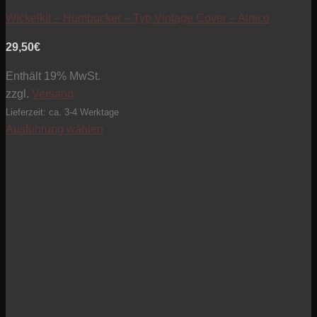
Wickelkit – Humbucker – Typ Vintage Cover – Alnico
29,50
€
Enthält 19% MwSt.
zzgl.
Versand
Lieferzeit: ca. 3-4 Werktage
Ausführung wählen
Dieses
Produkt
weist
mehrere
Varianten
auf.
Die
Optionen
können
auf