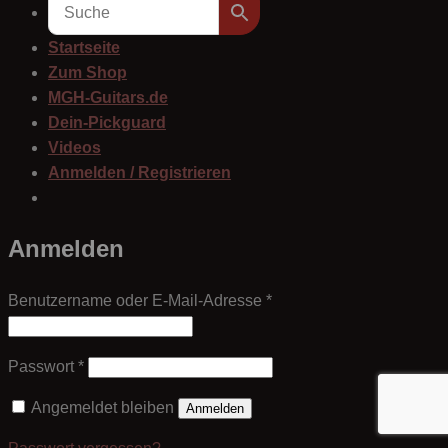
Startseite
Zum Shop
MGH-Guitars.de
Dein-Pickguard
Videos
Anmelden / Registrieren
Anmelden
Erforderlich
Benutzername oder E-Mail-Adresse
*
Erforderlich
Passwort
*
Angemeldet bleiben
Anmelden