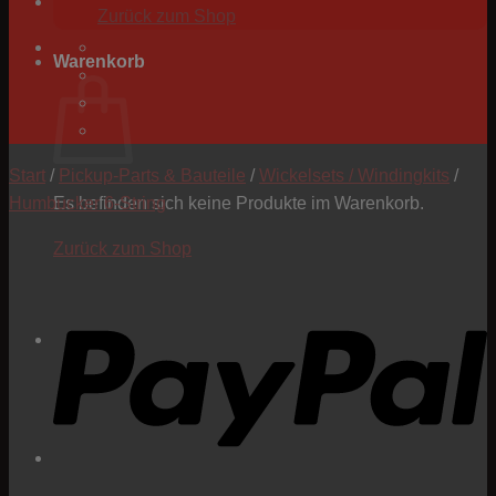
Zurück zum Shop
Warenkorb
Start
/
Pickup-Parts & Bauteile
/
Wickelsets / Windingkits
/
Humbucker 6-String
Es befinden sich keine Produkte im Warenkorb.
Zurück zum Shop
P