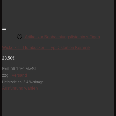
Artikel zur Beobachtungsliste hinzufügen
Wickelkit – Humbucker – Typ Distortion Keramik
23,50
€
Enthält 19% MwSt.
zzgl.
Versand
Lieferzeit: ca. 3-4 Werktage
Ausführung wählen
Dieses
Produkt
weist
mehrere