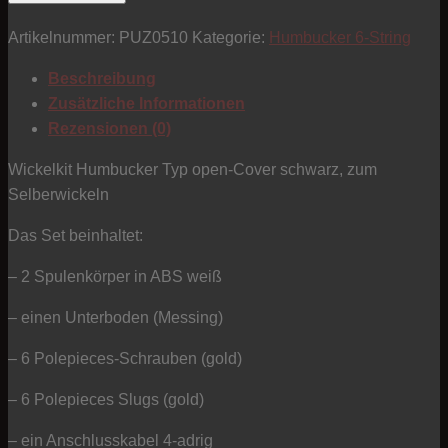
Humbucker
Artikelnummer:
PUZ0510
Kategorie:
Humbucker 6-String
-
weiß/gold
Beschreibung
-
Zusätzliche Informationen
Typ
Rezensionen (0)
open-
Cover
Wickelkit Humbucker Typ open-Cover schwarz, zum
black
Selberwickeln
-
Das Set beinhaltet:
Alnico
Menge
– 2 Spulenkörper in ABS weiß
– einen Unterboden (Messing)
– 6 Polepieces-Schrauben (gold)
– 6 Polepieces Slugs (gold)
– ein Anschlusskabel 4-adrig