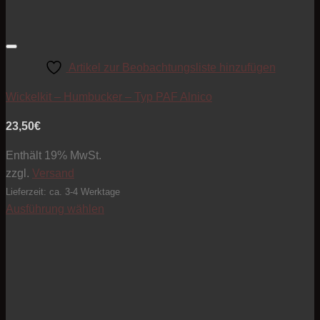
Artikel zur Beobachtungsliste hinzufügen
Wickelkit – Humbucker – Typ PAF Alnico
23,50
€
Enthält 19% MwSt.
zzgl.
Versand
Lieferzeit: ca. 3-4 Werktage
Ausführung wählen
Dieses
Produkt
weist
mehrere
Varianten
auf.