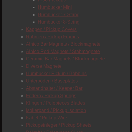
C
Humbucker Mini
Humbucker 7-String
Humbucker 8-String
Kappen / Pickup Covers
Rahmen / Pickup Frames
Alnico Bar Magnets / Blockmagnete
Alnico Rod Magnets / Stabmagnete
Ceramic Bar Magnets / Blockmagnete
Diverse Magnete
Humbucker Pickup / Bobbins
Unterböden / Baseplates
Abstandhalter / Keeper Bar
Federn / Pickup Springs
Klingen / Polepieces Blades
Isolierband / Pickup Isolation
Kabel / Pickup Wire
Pickupeinleger / Pickup Sheets