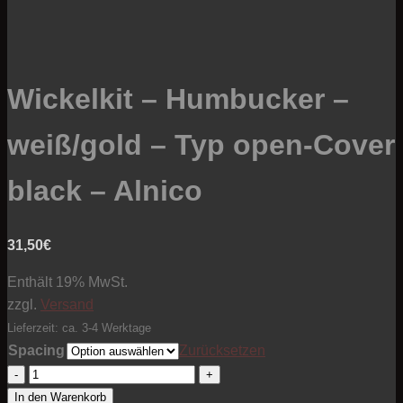
Wickelkit – Humbucker –
weiß/gold – Typ open-Cover
black – Alnico
31,50
€
Enthält 19% MwSt.
zzgl.
Versand
Lieferzeit: ca. 3-4 Werktage
Spacing
Zurücksetzen
Wickelkit
-
In den Warenkorb