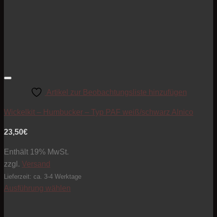
Artikel zur Beobachtungsliste hinzufügen
Wickelkit – Humbucker – Typ PAF weiß/schwarz Alnico
23,50
€
Enthält 19% MwSt.
zzgl.
Versand
Lieferzeit: ca. 3-4 Werktage
Ausführung wählen
Dieses
Produkt