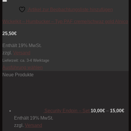
Artikel zur Beobachtungsliste hinzufügen
Wickelkit – Humbucker – Typ PAF creme/schwaz gold Alnico
25,50
€
Enthält 19% MwSt.
zzgl.
Versand
Lieferzeit: ca. 3-4 Werktage
Ausführung wählen
Dieses
Neue Produkte
Produkt
Pre
weist
10
mehrere
bis
Varianten
15
Security Endpin – Set
10,00
€
–
15,00
€
auf.
Enthält 19% MwSt.
Die
zzgl.
Versand
Optionen