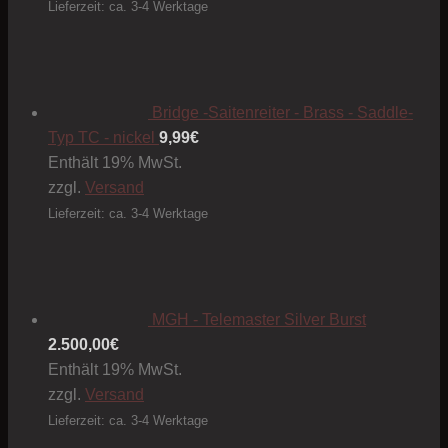
können
Lieferzeit: ca. 3-4 Werktage
auf
der
Produktseite
gewählt
Bridge -Saitenreiter - Brass - Saddle-
werden
Typ TC - nickel
9,99
€
Enthält 19% MwSt.
zzgl.
Versand
Lieferzeit: ca. 3-4 Werktage
MGH - Telemaster Silver Burst
2.500,00
€
Enthält 19% MwSt.
zzgl.
Versand
Lieferzeit: ca. 3-4 Werktage