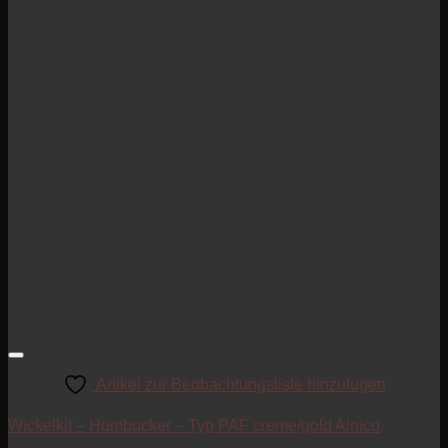
Artikel zur Beobachtungsliste hinzufügen
Wickelkit – Humbucker – Typ PAF creme/gold Alnico