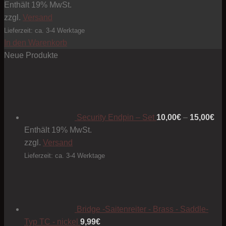
Enthält 19% MwSt.
zzgl.
Versand
Lieferzeit: ca. 3-4 Werktage
In den Warenkorb
Neue Produkte
Pre
10
bis
15
Security Endpin – Set
10,00
€
–
15,00
€
Enthält 19% MwSt.
zzgl.
Versand
Lieferzeit: ca. 3-4 Werktage
Bridge -Saitenreiter - Brass - Saddle-
Typ TC - nickel
9,99
€