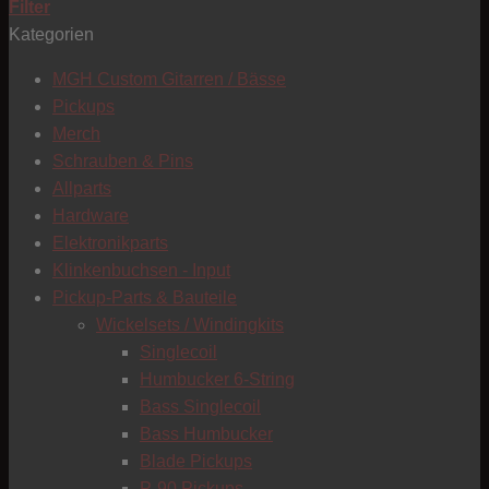
Filter
Kategorien
T
MGH Custom Gitarren / Bässe
Pickups
Merch
Schrauben & Pins
Allparts
Hardware
Elektronikparts
Klinkenbuchsen - Input
Pickup-Parts & Bauteile
Wickelsets / Windingkits
Singlecoil
Humbucker 6-String
Bass Singlecoil
Bass Humbucker
Blade Pickups
C
P-90 Pickups