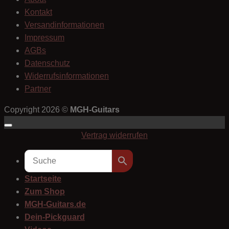
Kontakt
Versandinformationen
Impressum
AGBs
Datenschutz
Widerrufsinformationen
Partner
Copyright 2026 ©
MGH-Guitars
Vertrag widerrufen
Startseite
Zum Shop
MGH-Guitars.de
Dein-Pickguard