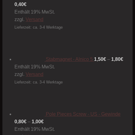
0,40
€
Enthält 19% MwSt.
zzgl.
Versand
Lieferzeit: ca. 3-4 Werktage
Preis
1,50€
bis
1,80€
Stabmagnet - Alnico 5
1,50
€
–
1,80
€
Enthält 19% MwSt.
zzgl.
Versand
Lieferzeit: ca. 3-4 Werktage
Pole Pieces Screw - US - Gewinde
Preisspanne:
0,80
€
–
1,00
€
0,80€
Enthält 19% MwSt.