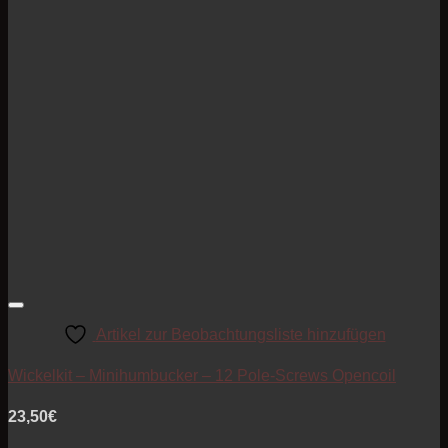
Artikel zur Beobachtungsliste hinzufügen
Wickelkit – Minihumbucker – 12 Pole-Screws Opencoil
23,50
€