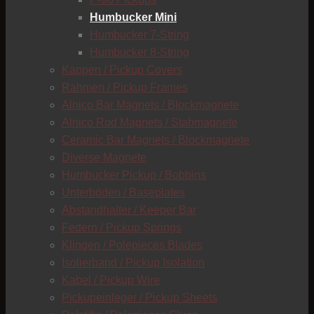
C
Humbucker Mini
Humbucker 7-String
Humbucker 8-String
Kappen / Pickup Covers
Rahmen / Pickup Frames
Alnico Bar Magnets / Blockmagnete
Alnico Rod Magnets / Stabmagnete
Ceramic Bar Magnets / Blockmagnete
Diverse Magnete
Humbucker Pickup / Bobbins
Unterböden / Baseplates
Abstandhalter / Keeper Bar
Federn / Pickup Springs
Klingen / Polepieces Blades
Isolierband / Pickup Isolation
Kabel / Pickup Wire
Pickupeinleger / Pickup Sheets