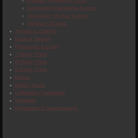
Polstifte / Polepieces Slugs
Schrauben/ Polepieces Screws
Schrauben / Pickup Screws
Gießharz / Epoxid
Tremolo & Zubehör
Kabel & Stecker
Pickguards & Cover
7-String / Parts
8-String / Parts
9-String / Parts
Bodies
Hälse / Necks
Griffbretter / Fretboards
Werkstatt
Restposten & Lagerräumung