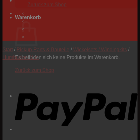
Zurück zum Shop
Warenkorb
Start
/
Pickup-Parts & Bauteile
/
Wickelsets / Windingkits
/
Humbucker Mini
Es befinden sich keine Produkte im Warenkorb.
Zurück zum Shop
P