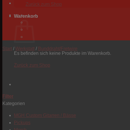
Zurück zum Shop
Warenkorb
Start
/
Werkstatt
/
Bunddraht/Fretwire
Es befinden sich keine Produkte im Warenkorb.
Zurück zum Shop
Filter
Kategorien
MGH Custom Gitarren / Bässe
Pickups
Merch