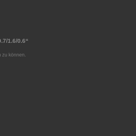
.7/1.6/0.6“
n zu können.