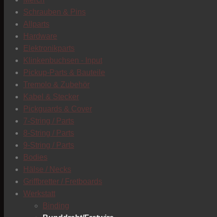
Schrauben & Pins
Allparts
Hardware
Elektronikparts
Klinkenbuchsen - Input
Pickup-Parts & Bauteile
Tremolo & Zubehör
Kabel & Stecker
Pickguards & Cover
7-String / Parts
8-String / Parts
9-String / Parts
Bodies
Hälse / Necks
Griffbretter / Fretboards
Werkstatt
Binding