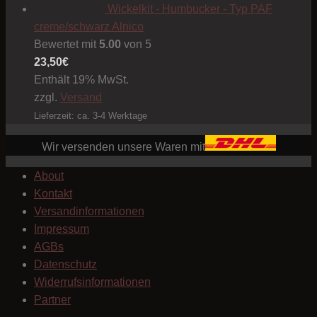
Wickelkit - Humbucker - Typ PAF
creme/schwarz Alnico
Bewertet mit
5.00
von 5
23,50
€
Enthält 19% MwSt.
zzgl.
Versand
Lieferzeit: ca. 3-4 Werktage
Wir versenden unsere Waren mit
About
Kontakt
Versandinformationen
Impressum
AGBs
Datenschutz
Widerrufsinformationen
Partner