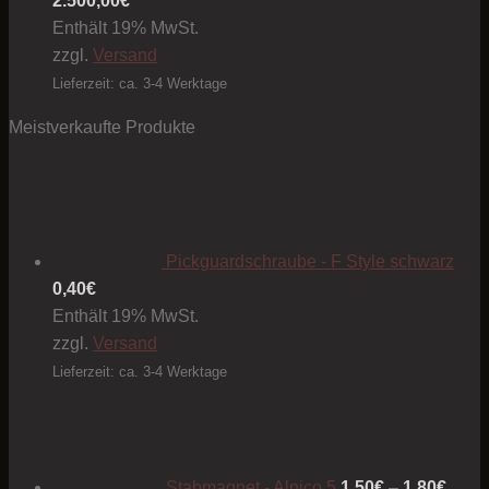
2.500,00
€
Enthält 19% MwSt.
zzgl.
Versand
Lieferzeit: ca. 3-4 Werktage
Meistverkaufte Produkte
Pickguardschraube - F Style schwarz
0,40
€
Enthält 19% MwSt.
zzgl.
Versand
Lieferzeit: ca. 3-4 Werktage
Preis
1,50€
bis
1,80€
Stabmagnet - Alnico 5
1,50
€
–
1,80
€