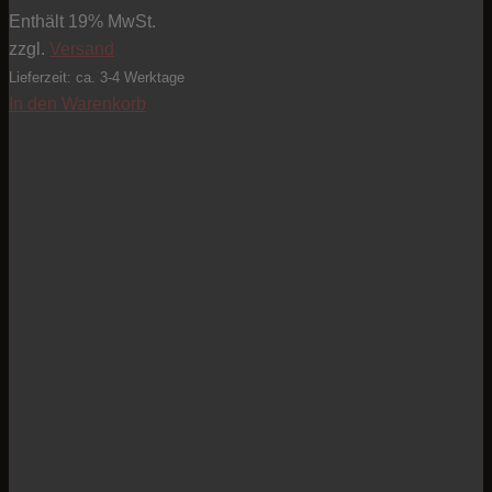
Enthält 19% MwSt.
zzgl.
Versand
Lieferzeit: ca. 3-4 Werktage
In den Warenkorb