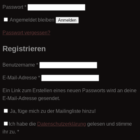
Erforderlich
Passwort
*
Angemeldet bleiben
Anmelden
Passwort vergessen?
Registrieren
Erforderlich
Benutzername
*
Erforderlich
E-Mail-Adresse
*
Ein Link zum Erstellen eines neuen Passworts wird an deine
E-Mail-Adresse gesendet.
Ja, füge mich zu der Mailingliste hinzu!
Ich habe die
Datenschutzerklärung
gelesen und stimme
ihr zu.
*