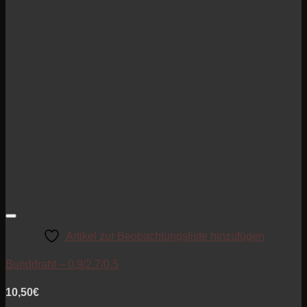
Artikel zur Beobachtungsliste hinzufügen
Bunddraht – 0.9/2.7/0.5
10,50
€