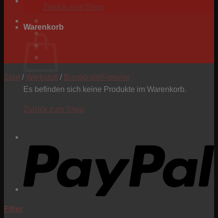
Zurück zum Shop
Warenkorb
Start
/
Werkstatt
/
Bunddraht/Fretwire
Es befinden sich keine Produkte im Warenkorb.
Zurück zum Shop
P
Filter