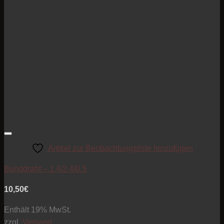
Artikel zur Beobachtungsliste hinzufügen
Bunddraht – 1.4/2.4/0.5
10,50
€
Enthält 19% MwSt.
zzgl.
Versand