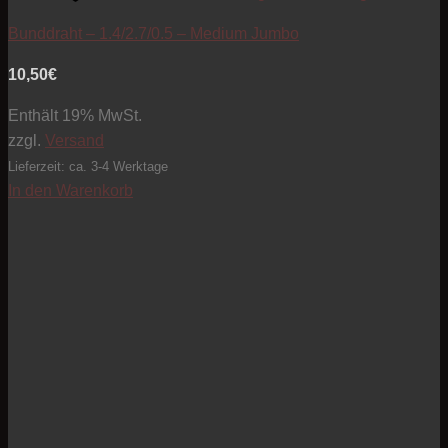
Bunddraht – 1.4/2.7/0.5 – Medium Jumbo
10,50
€
Enthält 19% MwSt.
zzgl.
Versand
Lieferzeit: ca. 3-4 Werktage
In den Warenkorb