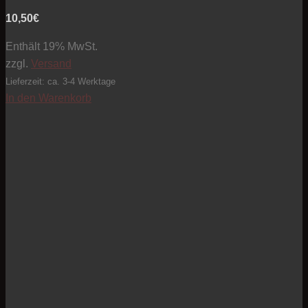
10,50
€
Enthält 19% MwSt.
zzgl.
Versand
Lieferzeit: ca. 3-4 Werktage
In den Warenkorb