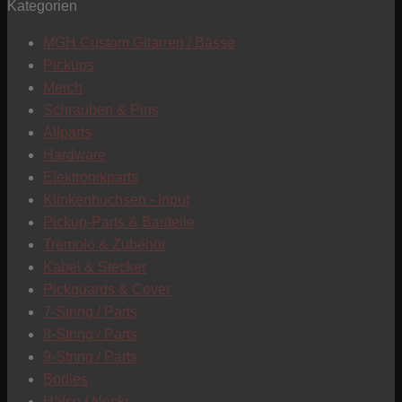
Kategorien
T
MGH Custom Gitarren / Bässe
Pickups
Merch
Schrauben & Pins
Allparts
Hardware
Elektronikparts
Klinkenbuchsen - Input
Pickup-Parts & Bauteile
Tremolo & Zubehör
Kabel & Stecker
Pickguards & Cover
7-String / Parts
8-String / Parts
9-String / Parts
Bodies
C
Hälse / Necks