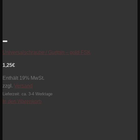
Artikel zur Beobachtungsliste hinzufügen
Universalschraube / Gurtpin – gold FSK
1,25
€
Enthält 19% MwSt.
zzgl.
Versand
Lieferzeit: ca. 3-4 Werktage
In den Warenkorb