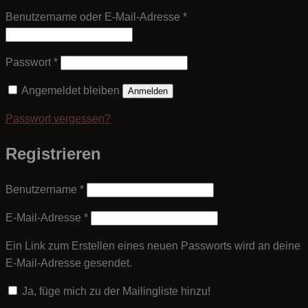
Erforderlich
Benutzername oder E-Mail-Adresse
*
Erforderlich
Passwort
*
Angemeldet bleiben
Anmelden
Passwort vergessen?
Registrieren
Erforderlich
Benutzername
*
Erforderlich
E-Mail-Adresse
*
Ein Link zum Erstellen eines neuen Passworts wird an deine
E-Mail-Adresse gesendet.
Ja, füge mich zu der Mailingliste hinzu!