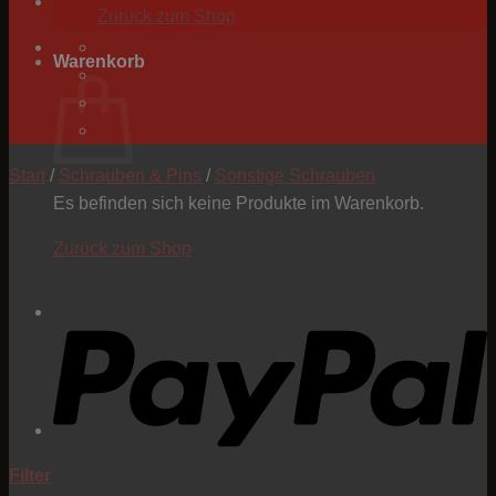
Zurück zum Shop
Warenkorb
Start
/
Schrauben & Pins
/
Sonstige Schrauben
Es befinden sich keine Produkte im Warenkorb.
Zurück zum Shop
P
Filter