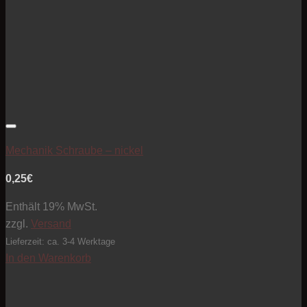
Artikel zur Beobachtungsliste hinzufügen
Mechanik Schraube – nickel
0,25
€
Enthält 19% MwSt.
zzgl.
Versand
Lieferzeit: ca. 3-4 Werktage
In den Warenkorb