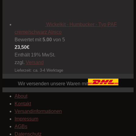
Wickelkit - Humbucker - Typ PAF
creme/schwarz Alnico
Bewertet mit
5.00
von 5
23,50
€
Enthält 19% MwSt.
zzgl.
Versand
Lieferzeit: ca. 3-4 Werktage
Wir versenden unsere Waren mit
About
Kontakt
Versandinformationen
Impressum
AGBs
Datenschutz