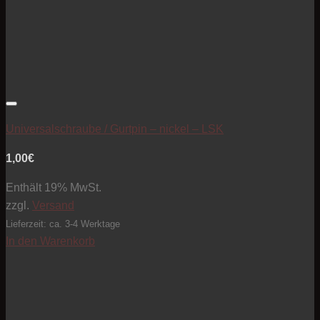
Artikel zur Beobachtungsliste hinzufügen
Universalschraube / Gurtpin – nickel – LSK
1,00
€
Enthält 19% MwSt.
zzgl.
Versand
Lieferzeit: ca. 3-4 Werktage
In den Warenkorb