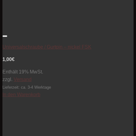
Artikel zur Beobachtungsliste hinzufügen
Universalschraube / Gurtpin – nickel FSK
1,00
€
Enthält 19% MwSt.
zzgl.
Versand
Lieferzeit: ca. 3-4 Werktage
In den Warenkorb