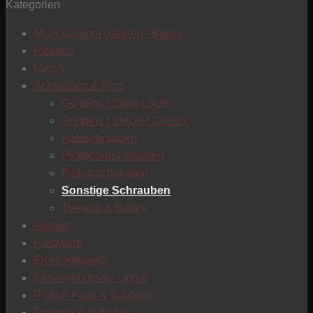
Kategorien
T
MGH Custom Gitarren / Bässe
Pickups
Merch
Schrauben & Pins
Gurtpins / Strap-Locks
Gurtpins / Stecker Classic
Halsschrauben
Pickguardschrauben
Pickupschrauben
Sonstige Schrauben
Tremolo & Bridge
Allparts
Hardware
Elektronikparts
Klinkenbuchsen - Input
Pickup-Parts & Bauteile
C
Tremolo & Zubehör