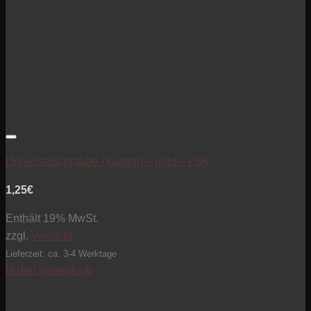
Artikel zur Beobachtungsliste hinzufügen
Universalschraube / Gurtpin – gold – LSK
1,25
€
Enthält 19% MwSt.
zzgl.
Versand
Lieferzeit: ca. 3-4 Werktage
In den Warenkorb