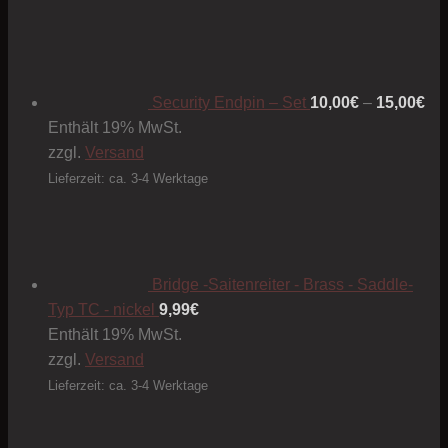
Pre
10
bis
15
Security Endpin – Set
10,00
€
–
15,00
€
Enthält 19% MwSt.
zzgl.
Versand
Lieferzeit: ca. 3-4 Werktage
Bridge -Saitenreiter - Brass - Saddle-
Typ TC - nickel
9,99
€
Enthält 19% MwSt.
zzgl.
Versand
Lieferzeit: ca. 3-4 Werktage