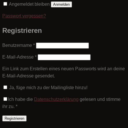
Angemeldet bleiben
Anmelden
Passwort vergessen?
Registrieren
Erforderlich
Benutzername
*
Erforderlich
E-Mail-Adresse
*
Ein Link zum Erstellen eines neuen Passworts wird an deine
E-Mail-Adresse gesendet.
Ja, füge mich zu der Mailingliste hinzu!
Ich habe die
Datenschutzerklärung
gelesen und stimme
ihr zu.
*
Registrieren