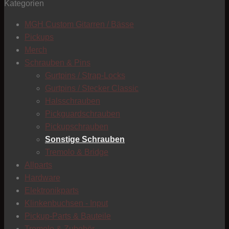
Kategorien
T
MGH Custom Gitarren / Bässe
Pickups
Merch
Schrauben & Pins
Gurtpins / Strap-Locks
Gurtpins / Stecker Classic
Halsschrauben
Pickguardschrauben
Pickupschrauben
Sonstige Schrauben
Tremolo & Bridge
Allparts
Hardware
Elektronikparts
Klinkenbuchsen - Input
Pickup-Parts & Bauteile
C
Tremolo & Zubehör