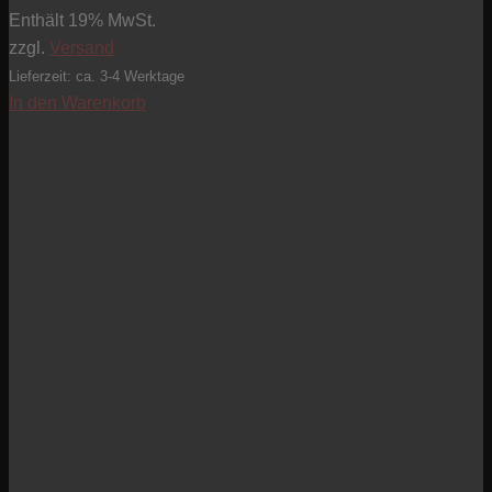
Enthält 19% MwSt.
zzgl.
Versand
Lieferzeit: ca. 3-4 Werktage
In den Warenkorb