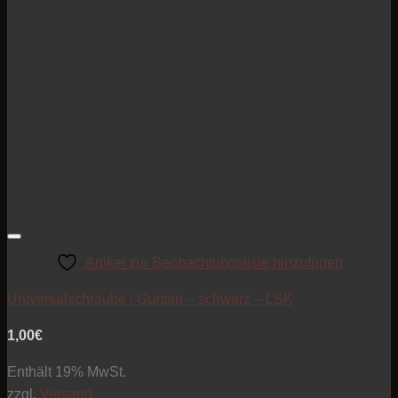
Artikel zur Beobachtungsliste hinzufügen
Universalschraube / Gurtpin – schwarz – LSK
1,00
€
Enthält 19% MwSt.
zzgl.
Versand