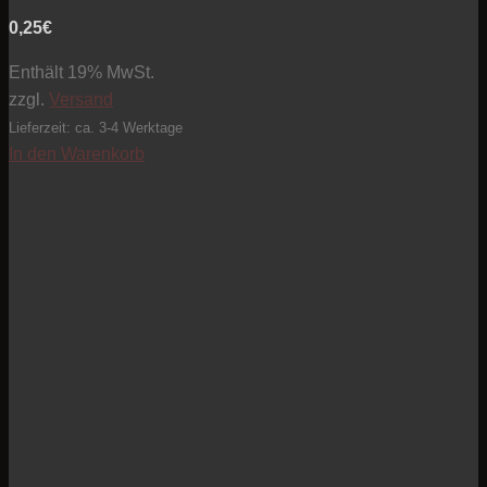
0,25
€
Enthält 19% MwSt.
zzgl.
Versand
Lieferzeit: ca. 3-4 Werktage
In den Warenkorb