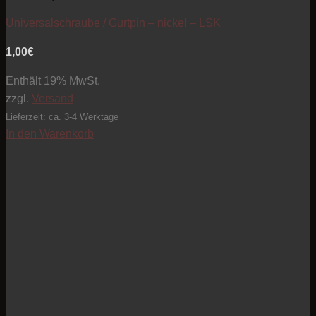
Universalschraube / Gurtpin – nickel – LSK
1,00
€
Enthält 19% MwSt.
zzgl.
Versand
Lieferzeit: ca. 3-4 Werktage
In den Warenkorb