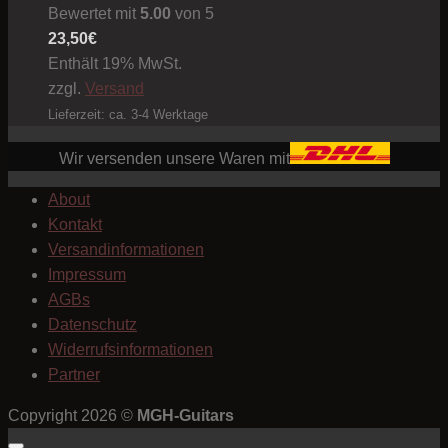
Bewertet mit
5.00
von 5
23,50
€
Enthält 19% MwSt.
zzgl.
Versand
Lieferzeit: ca. 3-4 Werktage
Wir versenden unsere Waren mit
About
Kontakt
Versandinformationen
Impressum
AGBs
Datenschutz
Widerrufsinformationen
Partner
Copyright 2026 ©
MGH-Guitars