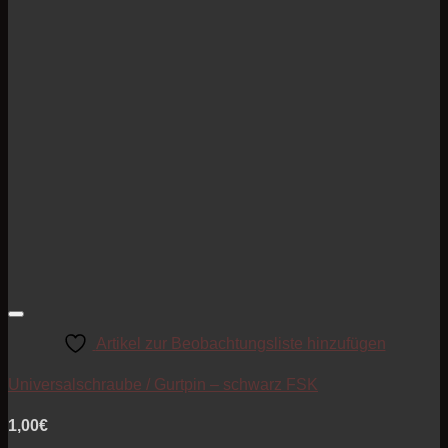
Artikel zur Beobachtungsliste hinzufügen
Universalschraube / Gurtpin – schwarz FSK
1,00
€