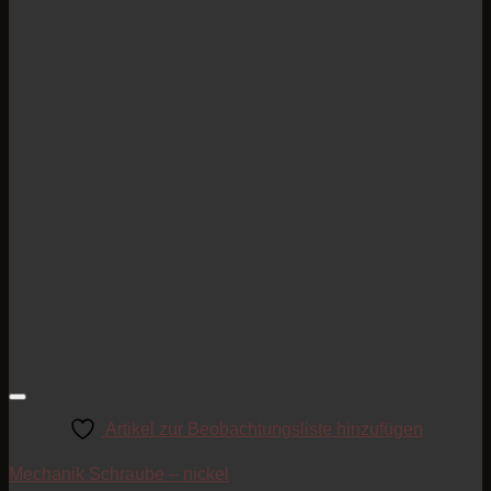
Artikel zur Beobachtungsliste hinzufügen
Mechanik Schraube – nickel