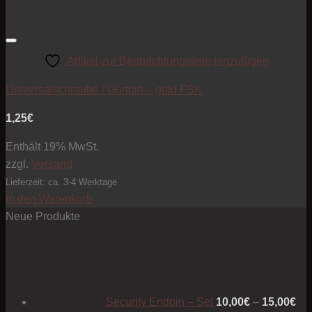
Artikel zur Beobachtungsliste hinzufügen
Universalschraube / Gurtpin – gold FSK
1,25
€
Enthält 19% MwSt.
zzgl.
Versand
Lieferzeit: ca. 3-4 Werktage
In den Warenkorb
Neue Produkte
Pre
10
bis
15
Security Endpin – Set
10,00
€
–
15,00
€