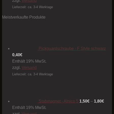
zzgl.
Versand
Lieferzeit: ca. 3-4 Werktage
Meistverkaufte Produkte
Pickguardschraube - F Style schwarz
0,40
€
Enthält 19% MwSt.
zzgl.
Versand
Lieferzeit: ca. 3-4 Werktage
Preis
1,50€
bis
1,80€
Stabmagnet - Alnico 5
1,50
€
–
1,80
€
Enthält 19% MwSt.
zzgl.
Versand