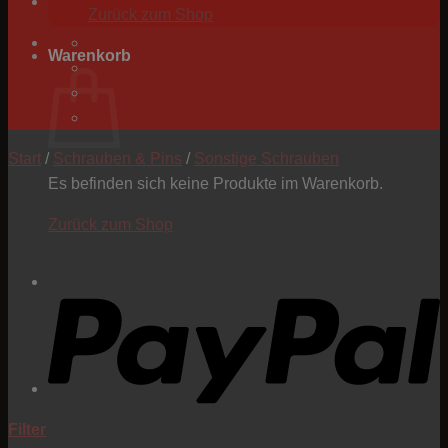
Zurück zum Shop
Warenkorb
Start
/
Schrauben & Pins
/
Sonstige Schrauben
Es befinden sich keine Produkte im Warenkorb.
Zurück zum Shop
P
Filter