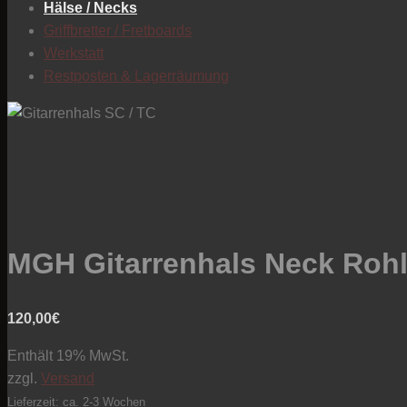
Hälse / Necks
Griffbretter / Fretboards
Werkstatt
Restposten & Lagerräumung
MGH Gitarrenhals Neck Rohli
120,00
€
Enthält 19% MwSt.
zzgl.
Versand
Lieferzeit: ca. 2-3 Wochen