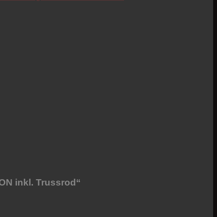
Credit
ON inkl. Trussrod“
Card