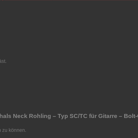
äst.
als Neck Rohling – Typ SC/TC für Gitarre – Bolt-
n zu können.