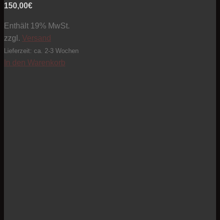
150,00
€
Enthält 19% MwSt.
zzgl.
Versand
Lieferzeit: ca. 2-3 Wochen
In den Warenkorb