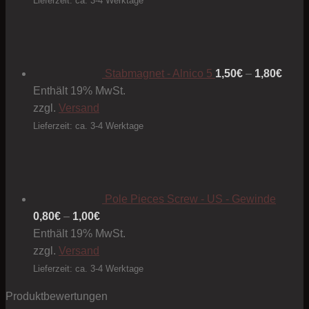
Lieferzeit: ca. 3-4 Werktage
Preis
1,50€
bis
1,80€
Stabmagnet - Alnico 5
1,50
€
–
1,80
€
Enthält 19% MwSt.
zzgl.
Versand
Lieferzeit: ca. 3-4 Werktage
Pole Pieces Screw - US - Gewinde
Preisspanne:
0,80
€
–
1,00
€
0,80€
Enthält 19% MwSt.
bis
zzgl.
Versand
1,00€
Lieferzeit: ca. 3-4 Werktage
Produktbewertungen