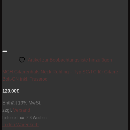
Artikel zur Beobachtungsliste hinzufügen
MGH Gitarrenhals Neck Rohling – Typ SC/TC für Gitarre –
Bolt-ON inkl. Trussrod
120,00
€
Enthält 19% MwSt.
zzgl.
Versand
Lieferzeit: ca. 2-3 Wochen
In den Warenkorb