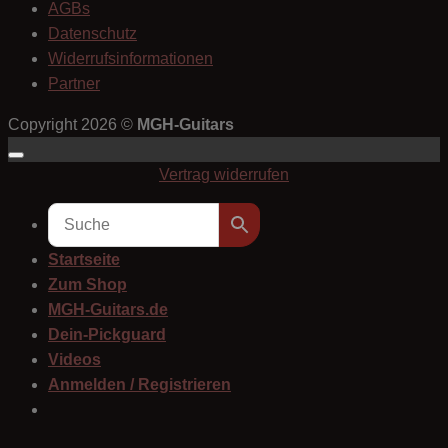
AGBs
Datenschutz
Widerrufsinformationen
Partner
Copyright 2026 ©
MGH-Guitars
Vertrag widerrufen
Startseite
Zum Shop
MGH-Guitars.de
Dein-Pickguard
Videos
Anmelden / Registrieren