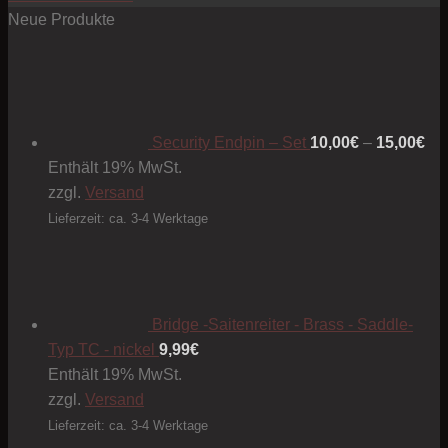
Neue Produkte
Pre
10
bis
15
Security Endpin – Set
10,00
€
–
15,00
€
Enthält 19% MwSt.
zzgl.
Versand
Lieferzeit: ca. 3-4 Werktage
Bridge -Saitenreiter - Brass - Saddle-
Typ TC - nickel
9,99
€
Enthält 19% MwSt.
zzgl.
Versand
Lieferzeit: ca. 3-4 Werktage