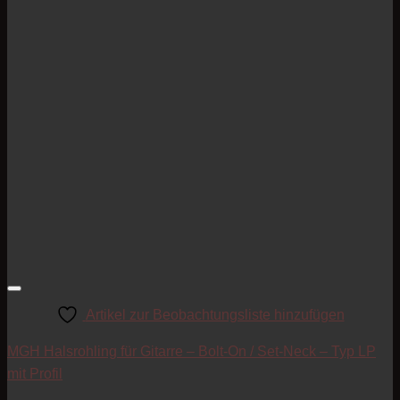
Artikel zur Beobachtungsliste hinzufügen
MGH Halsrohling für Gitarre – Bolt-On / Set-Neck – Typ LP
mit Profil