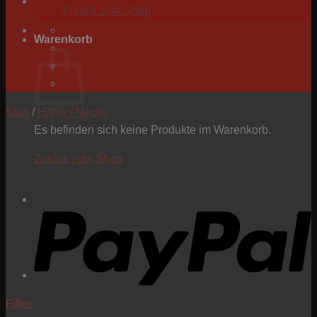
Zurück zum Shop
Warenkorb
Start
/
Hälse / Necks
Es befinden sich keine Produkte im Warenkorb.
Zurück zum Shop
P
Filter