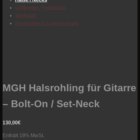
C
Griffbretter / Fretboards
Werkstatt
Restposten & Lagerräumung
MGH Halsrohling für Gitarre
– Bolt-On / Set-Neck
130,00
€
Enthält 19% MwSt.