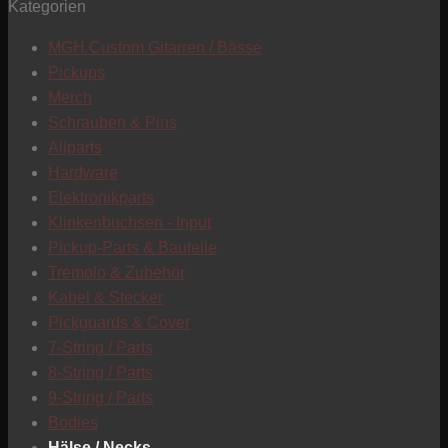
Kategorien
T
MGH Custom Gitarren / Bässe
Pickups
Merch
Schrauben & Pins
Allparts
Hardware
Elektronikparts
Klinkenbuchsen - Input
Pickup-Parts & Bauteile
Tremolo & Zubehör
Kabel & Stecker
Pickguards & Cover
7-String / Parts
8-String / Parts
9-String / Parts
Bodies
C
Hälse / Necks