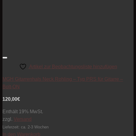
Artikel zur Beobachtungsliste hinzufügen
MGH Gitarrenhals Neck Rohling – Typ PRS für Gitarre –
Bolt-ON
120,00
€
Enthält 19% MwSt.
zzgl.
Versand
Lieferzeit: ca. 2-3 Wochen
In den Warenkorb