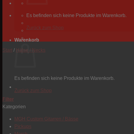
Es befinden sich keine Produkte im Warenkorb.
Zurück zum Shop
Warenkorb
Start
/
Hälse / Necks
Es befinden sich keine Produkte im Warenkorb.
Zurück zum Shop
Filter
Kategorien
MGH Custom Gitarren / Bässe
Pickups
Merch