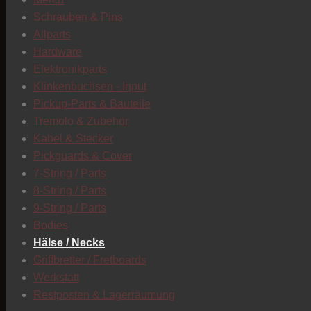
Schrauben & Pins
Allparts
Hardware
Elektronikparts
Klinkenbuchsen - Input
Pickup-Parts & Bauteile
Tremolo & Zubehör
Kabel & Stecker
Pickguards & Cover
7-String / Parts
8-String / Parts
9-String / Parts
Bodies
Hälse / Necks
Griffbretter / Fretboards
Werkstatt
Restposten & Lagerräumung