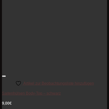
Artikel zur Beobachtungsliste hinzufügen
Saitenhülsen Body-Top – schwarz
9,00
€