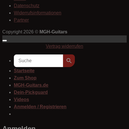
Datenschutz
Widerrufsinformationen
Partner
Copyright 2026 ©
MGH-Guitars
Vertrag widerrufen
Startseite
Zum Shop
MGH-Guitars.de
Dein-Pickguard
Videos
Anmelden / Registrieren
Anmelden