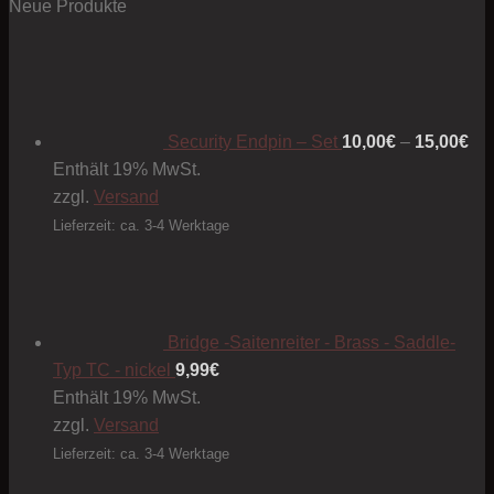
Neue Produkte
Pre
10
bis
15
Security Endpin – Set
10,00
€
–
15,00
€
Enthält 19% MwSt.
zzgl.
Versand
Lieferzeit: ca. 3-4 Werktage
Bridge -Saitenreiter - Brass - Saddle-
Typ TC - nickel
9,99
€
Enthält 19% MwSt.
zzgl.
Versand
Lieferzeit: ca. 3-4 Werktage