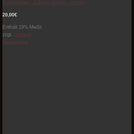
Saitenhalter – 6-Saiter Gitarre – chrom
20,00
€
Enthält 19% MwSt.
zzgl.
Versand
Weiterlesen