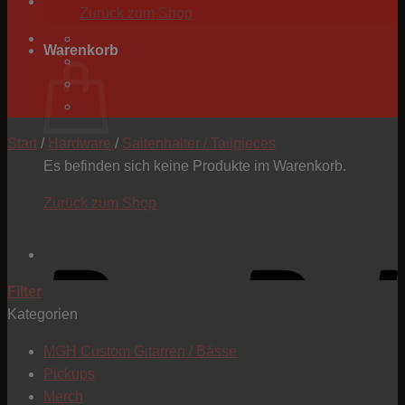
Zurück zum Shop
Warenkorb
Start
/
Hardware
/
Saitenhalter / Tailpieces
Es befinden sich keine Produkte im Warenkorb.
Zurück zum Shop
P
Filter
Kategorien
MGH Custom Gitarren / Bässe
Pickups
Merch