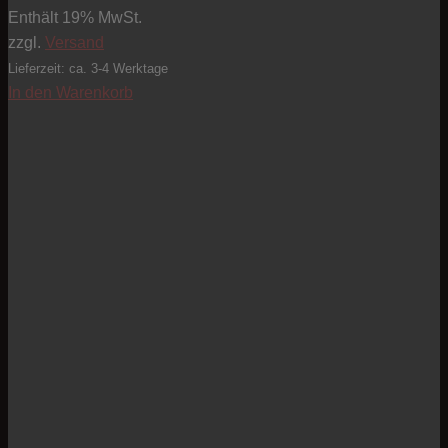
Enthält 19% MwSt.
zzgl.
Versand
Lieferzeit: ca. 3-4 Werktage
In den Warenkorb