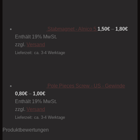
Preis
1,50€
bis
1,80€
Stabmagnet - Alnico 5
1,50
€
–
1,80
€
Enthält 19% MwSt.
zzgl.
Versand
Lieferzeit: ca. 3-4 Werktage
Pole Pieces Screw - US - Gewinde
Preisspanne:
0,80
€
–
1,00
€
0,80€
Enthält 19% MwSt.
bis
zzgl.
Versand
1,00€
Lieferzeit: ca. 3-4 Werktage
Produktbewertungen