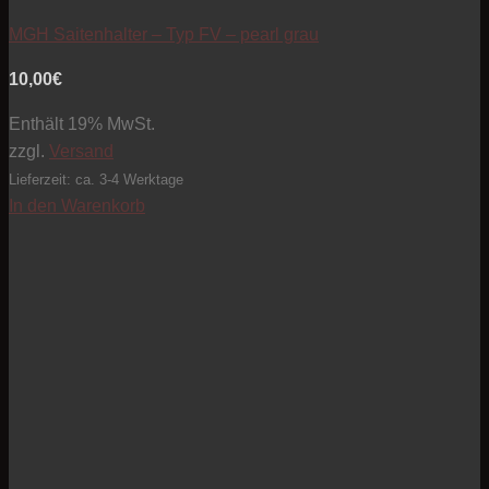
MGH Saitenhalter – Typ FV – pearl grau
10,00
€
Enthält 19% MwSt.
zzgl.
Versand
Lieferzeit: ca. 3-4 Werktage
In den Warenkorb