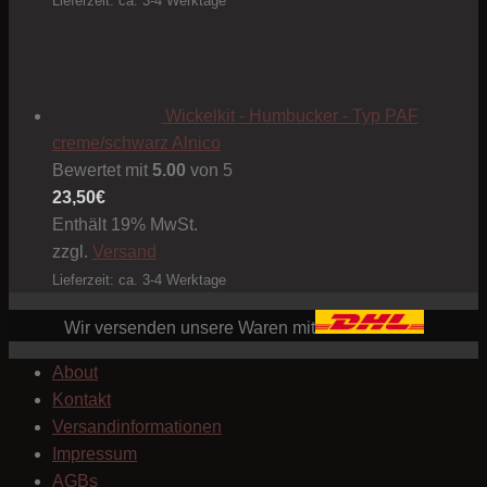
Lieferzeit: ca. 3-4 Werktage
Wickelkit - Humbucker - Typ PAF
creme/schwarz Alnico
Bewertet mit
5.00
von 5
23,50
€
Enthält 19% MwSt.
zzgl.
Versand
Lieferzeit: ca. 3-4 Werktage
Wir versenden unsere Waren mit
About
Kontakt
Versandinformationen
Impressum
AGBs