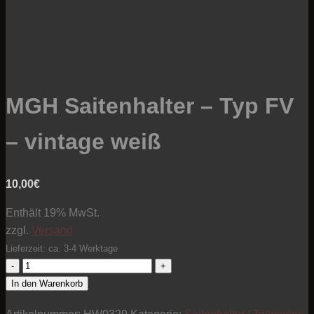
MGH Saitenhalter – Typ FV
– vintage weiß
10,00
€
Enthält 19% MwSt.
zzgl.
Versand
Lieferzeit: ca. 3-4 Werktage
MGH
Saitenhalter
In den Warenkorb
-