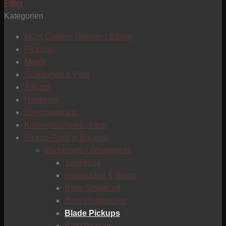
Filter
Kategorien
T
MGH Custom Gitarren / Bässe
Pickups
Merch
Schrauben & Pins
Allparts
Hardware
Elektronikparts
Klinkenbuchsen - Input
Pickup-Parts & Bauteile
Wickelsets / Windingkits
Singlecoil
Humbucker 6-String
Bass Singlecoil
Bass Humbucker
Blade Pickups
C
P-90 Pickups