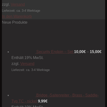
zzgl.
Versand
Lieferzeit: ca. 3-4 Werktage
In den Warenkorb
Neue Produkte
Pre
10
bis
15
Security Endpin – Set
10,00
€
–
15,00
€
Enthält 19% MwSt.
zzgl.
Versand
Lieferzeit: ca. 3-4 Werktage
Bridge -Saitenreiter - Brass - Saddle-
Typ TC - nickel
9,99
€