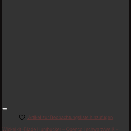
Artikel zur Beobachtungsliste hinzufügen
Wickelkit -Blade Humbucker – Opencoil schwarz/weiß –