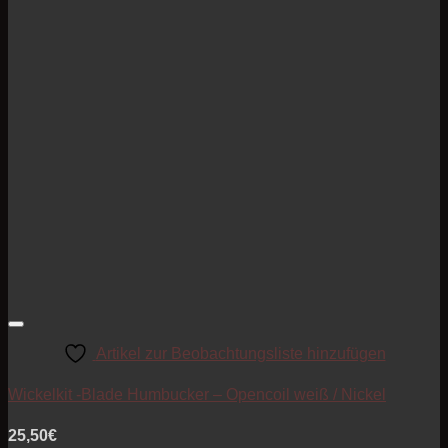
Artikel zur Beobachtungsliste hinzufügen
Wickelkit -Blade Humbucker – Opencoil weiß / Nickel
25,50
€