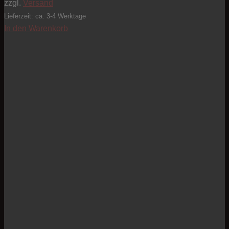
zzgl.
Versand
Lieferzeit: ca. 3-4 Werktage
In den Warenkorb