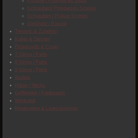
Polstifte / Polepieces Slugs
Schrauben/ Polepieces Screws
Schrauben / Pickup Screws
Gießharz / Epoxid
Tremolo & Zubehör
Kabel & Stecker
Pickguards & Cover
7-String / Parts
8-String / Parts
9-String / Parts
Bodies
Hälse / Necks
Griffbretter / Fretboards
Werkstatt
Restposten & Lagerräumung