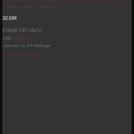
schwarz – open Cover gold
32,50
€
Enthält 19% MwSt.
zzgl.
Versand
Lieferzeit: ca. 3-4 Werktage
In den Warenkorb