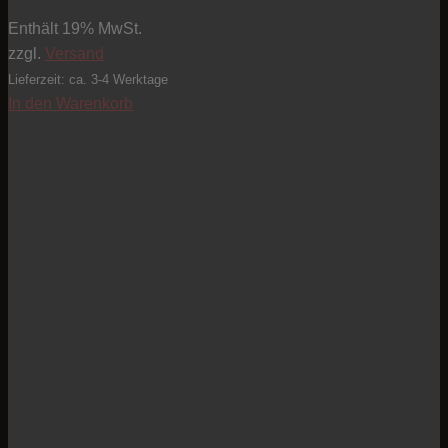
Enthält 19% MwSt.
zzgl.
Versand
Lieferzeit: ca. 3-4 Werktage
In den Warenkorb