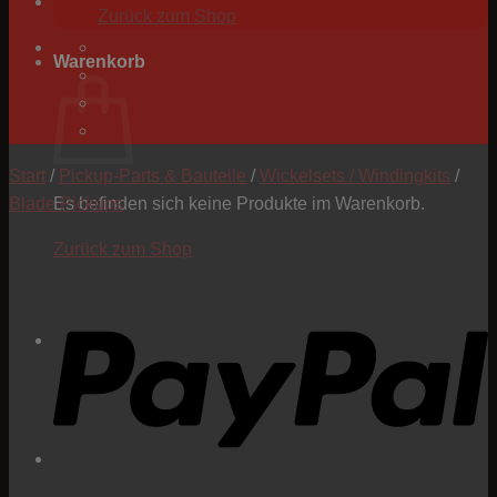
Zurück zum Shop
Warenkorb
Start
/
Pickup-Parts & Bauteile
/
Wickelsets / Windingkits
/
Blade Pickups
Es befinden sich keine Produkte im Warenkorb.
Zurück zum Shop
P