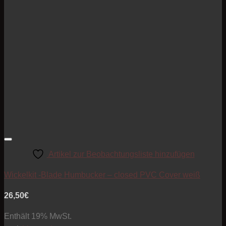
Artikel zur Beobachtungsliste hinzufügen
Wickelkit -Blade Humbucker – closed PVC Cover weiß
26,50
€
Enthält 19% MwSt.