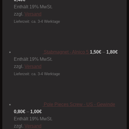
Enthält 19% MwSt.
zzgl.
Versand
Lieferzeit: ca. 3-4 Werktage
Preis
1,50€
bis
1,80€
Stabmagnet - Alnico 5
1,50
€
–
1,80
€
Enthält 19% MwSt.
zzgl.
Versand
Lieferzeit: ca. 3-4 Werktage
Pole Pieces Screw - US - Gewinde
Preisspanne:
0,80
€
–
1,00
€
0,80€
Enthält 19% MwSt.
bis
zzgl.
Versand