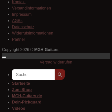
Kontakt
Versandinformationen
Impressum
AGBs
Datenschutz
Widerrufsinformationen
Partner
Copyright 2026 ©
MGH-Guitars
Vertrag widerrufen
Startseite
Zum Shop
MGH-Guitars.de
Dein-Pickguard
Videos