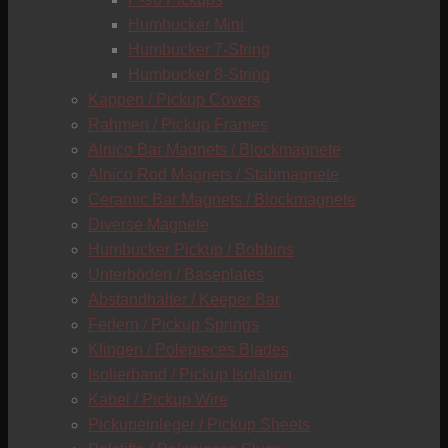
C
Humbucker Mini
Humbucker 7-String
Humbucker 8-String
Kappen / Pickup Covers
Rahmen / Pickup Frames
Alnico Bar Magnets / Blockmagnete
Alnico Rod Magnets / Stabmagnete
Ceramic Bar Magnets / Blockmagnete
Diverse Magnete
Humbucker Pickup / Bobbins
Unterböden / Baseplates
Abstandhalter / Keeper Bar
Federn / Pickup Springs
Klingen / Polepieces Blades
Isolierband / Pickup Isolation
Kabel / Pickup Wire
Pickupeinleger / Pickup Sheets