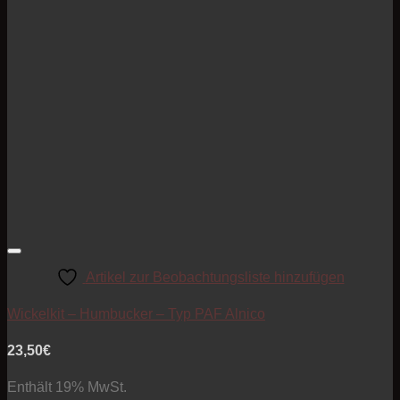
Artikel zur Beobachtungsliste hinzufügen
Wickelkit – Humbucker – Typ PAF Alnico
23,50
€
Enthält 19% MwSt.