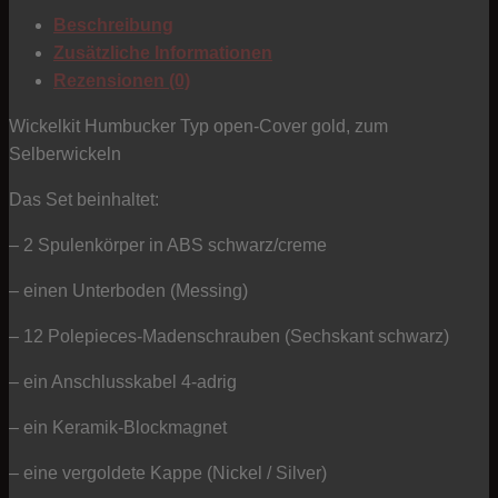
Sechskant
Beschreibung
-
Zusätzliche Informationen
schwarz/creme
Rezensionen (0)
-
Typ
Wickelkit Humbucker Typ open-Cover gold, zum
open-
Selberwickeln
Cover
Das Set beinhaltet:
gold
-
– 2 Spulenkörper in ABS schwarz/creme
Keramik
Menge
– einen Unterboden (Messing)
– 12 Polepieces-Madenschrauben (Sechskant schwarz)
– ein Anschlusskabel 4-adrig
– ein Keramik-Blockmagnet
– eine vergoldete Kappe (Nickel / Silver)