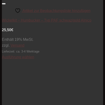
Artikel zur Beobachtungsliste hinzufügen
Wickelkit – Humbucker – Typ PAF schwaz/gold Alnico
25,50
€
Enthält 19% MwSt.
zzgl.
Versand
Lieferzeit: ca. 3-4 Werktage
Ausführung wählen
Dieses
Produkt
weist
mehrere
Varianten
auf.
Die
Optionen