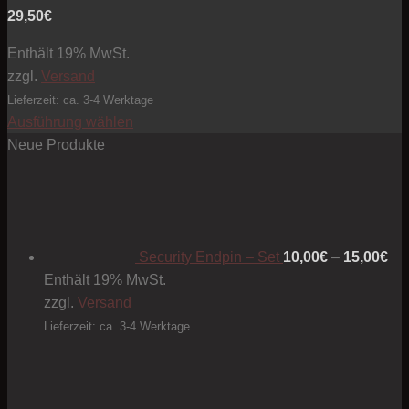
29,50
€
Enthält 19% MwSt.
zzgl.
Versand
Lieferzeit: ca. 3-4 Werktage
Ausführung wählen
Dieses
Neue Produkte
Produkt
Pre
weist
10
mehrere
bis
Varianten
15
Security Endpin – Set
10,00
€
–
15,00
€
auf.
Enthält 19% MwSt.
Die
zzgl.
Versand
Optionen
können
Lieferzeit: ca. 3-4 Werktage
auf
der
Produktseite