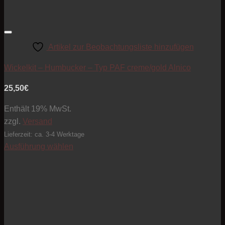
Artikel zur Beobachtungsliste hinzufügen
Wickelkit – Humbucker – Typ PAF creme/gold Alnico
25,50
€
Enthält 19% MwSt.
zzgl.
Versand
Lieferzeit: ca. 3-4 Werktage
Ausführung wählen
Dieses
Produkt
weist
mehrere
Varianten
auf.