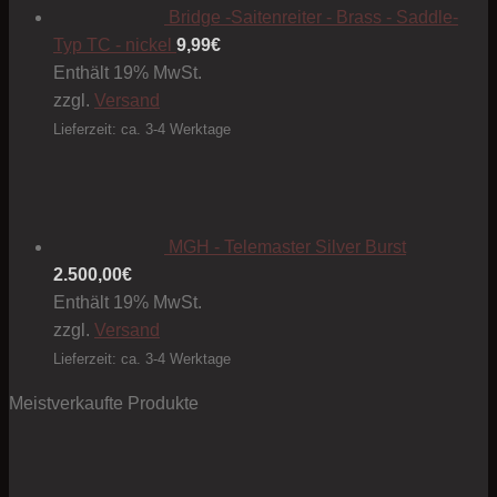
gewählt
Bridge -Saitenreiter - Brass - Saddle-
werden
Typ TC - nickel
9,99
€
Enthält 19% MwSt.
zzgl.
Versand
Lieferzeit: ca. 3-4 Werktage
MGH - Telemaster Silver Burst
2.500,00
€
Enthält 19% MwSt.
zzgl.
Versand
Lieferzeit: ca. 3-4 Werktage
Meistverkaufte Produkte