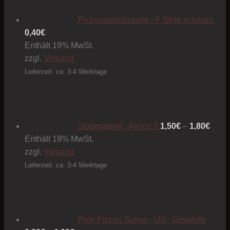
Pickguardschraube - F Style schwarz
0,40
€
Enthält 19% MwSt.
zzgl.
Versand
Lieferzeit: ca. 3-4 Werktage
Preis
1,50€
bis
1,80€
Stabmagnet - Alnico 5
1,50
€
–
1,80
€
Enthält 19% MwSt.
zzgl.
Versand
Lieferzeit: ca. 3-4 Werktage
Pole Pieces Screw - US - Gewinde