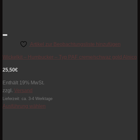
Artikel zur Beobachtungsliste hinzufügen
Wickelkit – Humbucker – Typ PAF creme/schwaz gold Alnico
25,50
€
Enthält 19% MwSt.
zzgl.
Versand
Lieferzeit: ca. 3-4 Werktage
Ausführung wählen
Dieses
Produkt
weist
mehrere