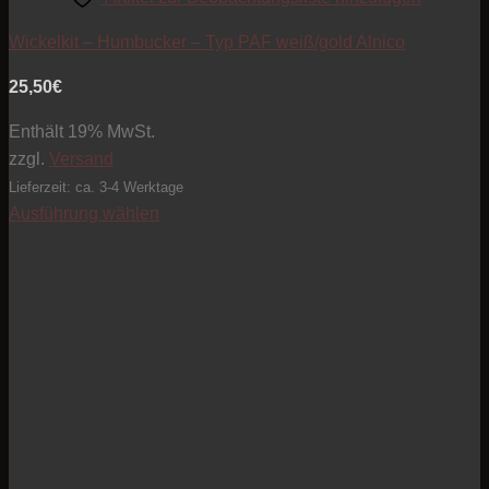
Wickelkit – Humbucker – Typ PAF weiß/gold Alnico
25,50
€
Enthält 19% MwSt.
zzgl.
Versand
Lieferzeit: ca. 3-4 Werktage
Ausführung wählen
Dieses
Produkt
weist
mehrere
Varianten
auf.
Die
Optionen
können
auf