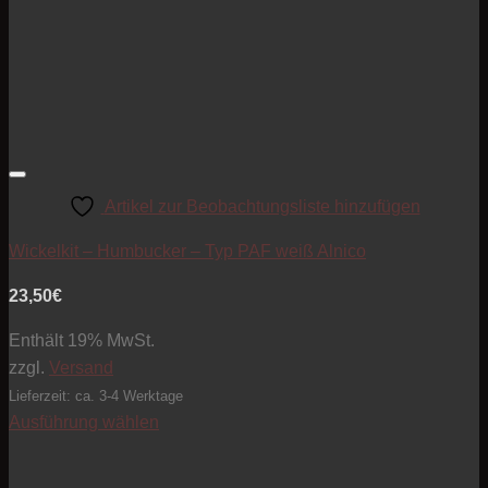
Artikel zur Beobachtungsliste hinzufügen
Wickelkit – Humbucker – Typ PAF weiß Alnico
23,50
€
Enthält 19% MwSt.
zzgl.
Versand
Lieferzeit: ca. 3-4 Werktage
Ausführung wählen
Dieses
Produkt