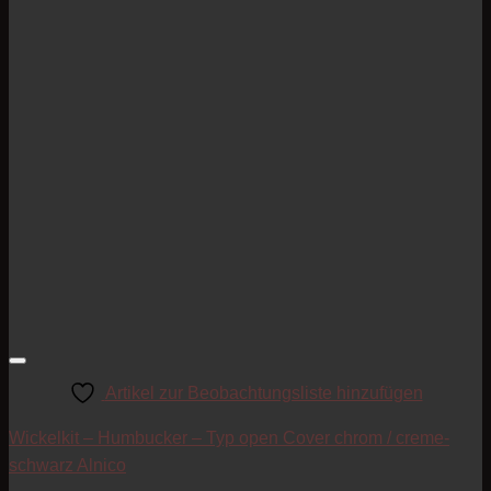
Artikel zur Beobachtungsliste hinzufügen
Wickelkit – Humbucker – Typ open Cover chrom / creme-
schwarz Alnico