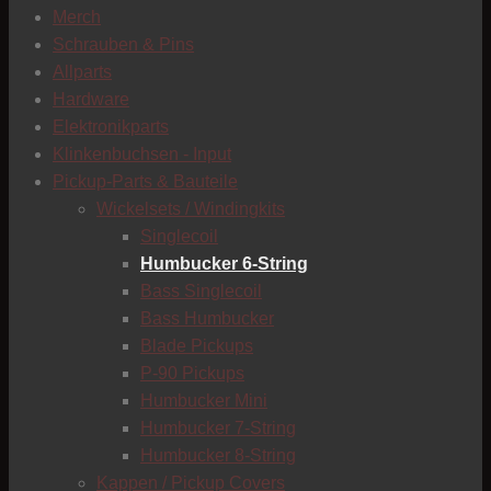
Merch
Schrauben & Pins
Allparts
Hardware
Elektronikparts
Klinkenbuchsen - Input
Pickup-Parts & Bauteile
T
Wickelsets / Windingkits
Singlecoil
Humbucker 6-String
Bass Singlecoil
Bass Humbucker
Blade Pickups
P-90 Pickups
Humbucker Mini
Humbucker 7-String
Humbucker 8-String
Kappen / Pickup Covers