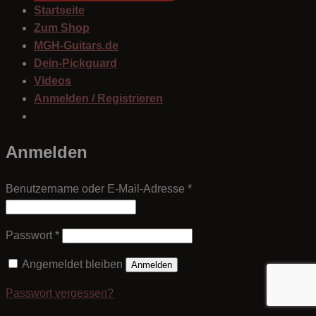
Startseite
Zum Shop
MGH-Guitars.de
Dein-Pickguard
Videos
Anmelden / Registrieren
Anmelden
Erforderlich
Benutzername oder E-Mail-Adresse
*
Erforderlich
Passwort
*
Angemeldet bleiben
Anmelden
Passwort vergessen?