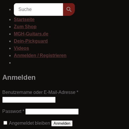
Startseite
Zum Shop
MGH-Guitars.de
Dein-Pickguard
Videos
Anmelden / Registrieren
Anmelden
Erforderlich
Benutzername oder E-Mail-Adresse
*
Erforderlich
Passwort
*
Angemeldet bleiben
Anmelden