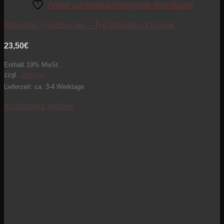
Artikel zur Beobachtungsliste hinzufügen
Wickelkit – Humbucker – Typ Distortion Keramik
23,50
€
Enthält 19% MwSt.
zzgl.
Versand
Lieferzeit: ca. 3-4 Werktage
Ausführung wählen
Dieses
Produkt
weist
mehrere
Varianten
auf.
Die
Optionen
können