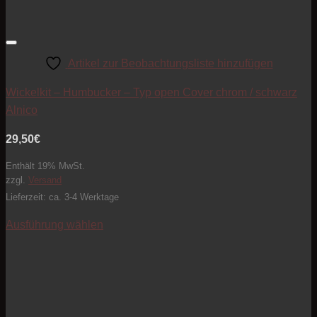
Artikel zur Beobachtungsliste hinzufügen
Wickelkit – Humbucker – Typ open Cover chrom / schwarz
Alnico
29,50
€
Enthält 19% MwSt.
zzgl.
Versand
Lieferzeit: ca. 3-4 Werktage
Ausführung wählen
Dieses
Produkt
weist
mehrere
Varianten