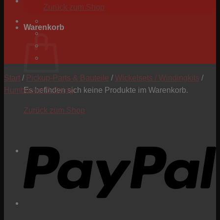
Zurück zum Shop
Warenkorb
Start
/
Pickup-Parts & Bauteile
/
Wickelsets / Windingkits
/
Humbucker 6-String
Es befinden sich keine Produkte im Warenkorb.
Zurück zum Shop
P