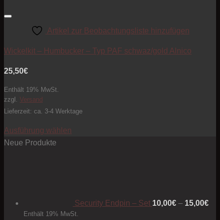
Artikel zur Beobachtungsliste hinzufügen
Wickelkit – Humbucker – Typ PAF schwaz/gold Alnico
25,50
€
Enthält 19% MwSt.
zzgl.
Versand
Lieferzeit: ca. 3-4 Werktage
Ausführung wählen
Dieses
Neue Produkte
Produkt
Pre
weist
10
mehrere
bis
Varianten
15
Security Endpin – Set
10,00
€
–
15,00
€
auf.
Enthält 19% MwSt.
Die