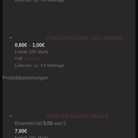
Lieferzeit: ca. 3-4 Werktage
Pole Pieces Screw - US - Gewinde
Preisspanne:
0,80
€
–
1,00
€
Enthält 19% MwSt.
0,80€
zzgl.
Versand
bis
Lieferzeit: ca. 3-4 Werktage
1,00€
Produktbewertungen
Alnico Bar Magnet - Alnico 4
Bewertet mit
5.00
von 5
7,00
€
Enthält 19% MwSt.