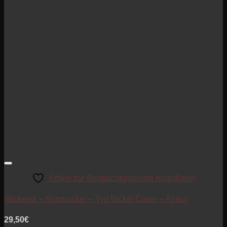
Artikel zur Beobachtungsliste hinzufügen
Wickelkit – Humbucker – Typ Nickel Cover – Alnico
29,50
€