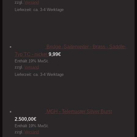
zzgl.
Versand
Optionen
Lieferzeit: ca. 3-4 Werktage
können
auf
der
Produktseite
gewählt
Bridge -Saitenreiter - Brass - Saddle-
werden
Typ TC - nickel
9,99
€
Enthält 19% MwSt.
zzgl.
Versand
Lieferzeit: ca. 3-4 Werktage
MGH - Telemaster Silver Burst
2.500,00
€
Enthält 19% MwSt.
zzgl.
Versand