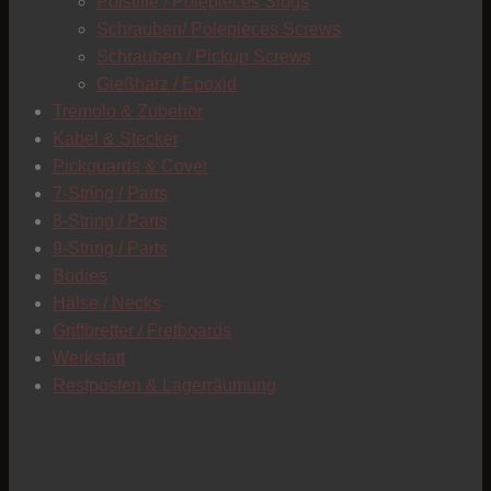
Polstifte / Polepieces Slugs
Schrauben/ Polepieces Screws
Schrauben / Pickup Screws
Gießharz / Epoxid
Tremolo & Zubehör
Kabel & Stecker
Pickguards & Cover
7-String / Parts
8-String / Parts
9-String / Parts
Bodies
Hälse / Necks
Griffbretter / Fretboards
Werkstatt
Restposten & Lagerräumung