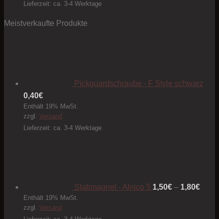
Lieferzeit: ca. 3-4 Werktage
Meistverkaufte Produkte
Pickguardschraube - F Style schwarz
0,40
€
Enthält 19% MwSt.
zzgl.
Versand
Lieferzeit: ca. 3-4 Werktage
Preis
1,50€
bis
1,80€
Stabmagnet - Alnico 5
1,50
€
–
1,80
€
Enthält 19% MwSt.
zzgl.
Versand