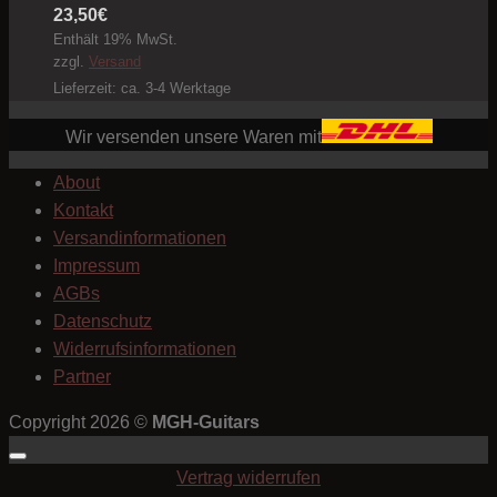
23,50
€
Enthält 19% MwSt.
zzgl.
Versand
Lieferzeit: ca. 3-4 Werktage
Wir versenden unsere Waren mit
About
Kontakt
Versandinformationen
Impressum
AGBs
Datenschutz
Widerrufsinformationen
Partner
Copyright 2026 ©
MGH-Guitars
Vertrag widerrufen