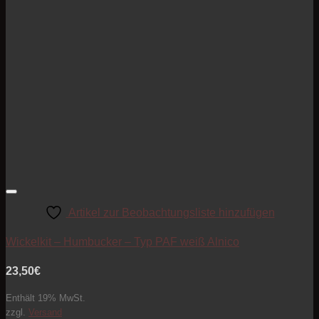
Artikel zur Beobachtungsliste hinzufügen
Wickelkit – Humbucker – Typ PAF weiß Alnico
23,50
€
Enthält 19% MwSt.
zzgl.
Versand