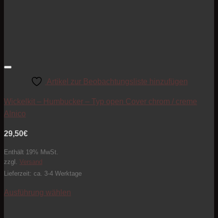
Artikel zur Beobachtungsliste hinzufügen
Wickelkit – Humbucker – Typ open Cover chrom / creme
Alnico
29,50
€
Enthält 19% MwSt.
zzgl.
Versand
Lieferzeit: ca. 3-4 Werktage
Ausführung wählen
Dieses
Produkt