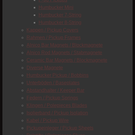
C
Humbucker Mini
Humbucker 7-String
Humbucker 8-String
Kappen / Pickup Covers
Rahmen / Pickup Frames
Alnico Bar Magnets / Blockmagnete
Alnico Rod Magnets / Stabmagnete
Ceramic Bar Magnets / Blockmagnete
Diverse Magnete
Humbucker Pickup / Bobbins
Unterböden / Baseplates
Abstandhalter / Keeper Bar
Federn / Pickup Springs
Klingen / Polepieces Blades
Isolierband / Pickup Isolation
Kabel / Pickup Wire
Pickupeinleger / Pickup Sheets