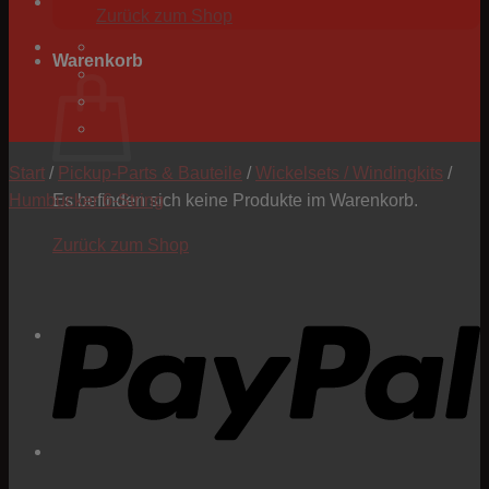
Zurück zum Shop
Warenkorb
Start
/
Pickup-Parts & Bauteile
/
Wickelsets / Windingkits
/
Humbucker 6-String
Es befinden sich keine Produkte im Warenkorb.
Zurück zum Shop
P