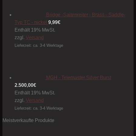
Produktseite
gewählt
Bridge -Saitenreiter - Brass - Saddle-
werden
Typ TC - nickel
9,99
€
Enthält 19% MwSt.
zzgl.
Versand
Lieferzeit: ca. 3-4 Werktage
MGH - Telemaster Silver Burst
2.500,00
€
Enthält 19% MwSt.
zzgl.
Versand
Lieferzeit: ca. 3-4 Werktage
Meistverkaufte Produkte