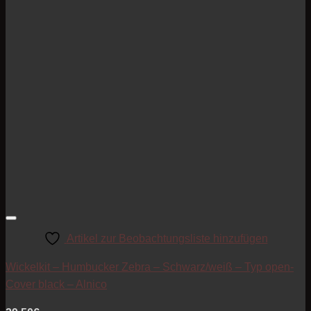
Artikel zur Beobachtungsliste hinzufügen
Wickelkit – Humbucker Zebra – Schwarz/weiß – Typ open-
Cover black – Alnico