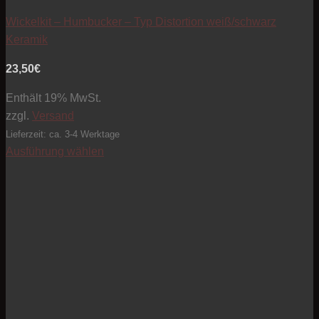
Wickelkit – Humbucker – Typ Distortion weiß/schwarz
Keramik
23,50
€
Enthält 19% MwSt.
zzgl.
Versand
Lieferzeit: ca. 3-4 Werktage
Ausführung wählen
Dieses
Produkt
weist
mehrere
Varianten
auf.
Die
Optionen
können