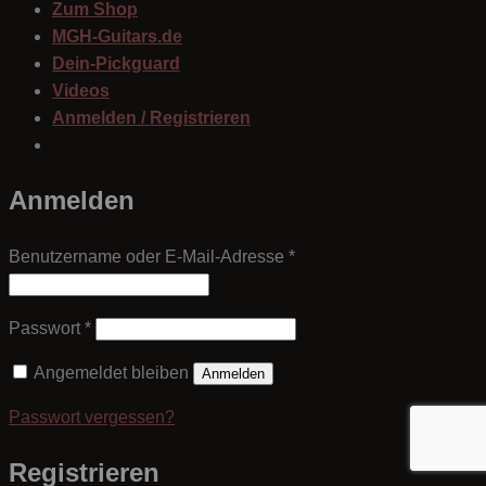
Zum Shop
MGH-Guitars.de
Dein-Pickguard
Videos
Anmelden / Registrieren
Anmelden
Erforderlich
Benutzername oder E-Mail-Adresse
*
Erforderlich
Passwort
*
Angemeldet bleiben
Anmelden
Passwort vergessen?
Registrieren