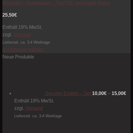
Wickelkit – Humbucker – Typ PAF weiß/gold Alnico
25,50
€
Enthält 19% MwSt.
zzgl.
Versand
Lieferzeit: ca. 3-4 Werktage
Ausführung wählen
Dieses
Neue Produkte
Produkt
Pre
weist
10
mehrere
bis
Varianten
15
Security Endpin – Set
10,00
€
–
15,00
€
auf.
Enthält 19% MwSt.
Die
zzgl.
Versand
Optionen
können
Lieferzeit: ca. 3-4 Werktage
auf
der