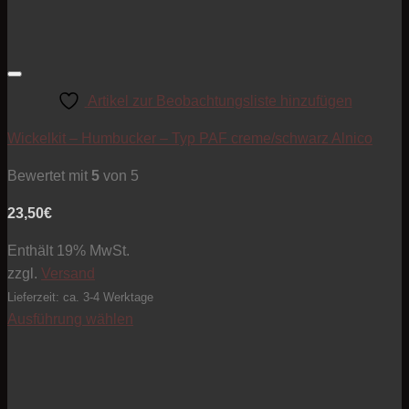
Artikel zur Beobachtungsliste hinzufügen
Wickelkit – Humbucker – Typ PAF creme/schwarz Alnico
Bewertet mit
5
von 5
23,50
€
Enthält 19% MwSt.
zzgl.
Versand
Lieferzeit: ca. 3-4 Werktage
Ausführung wählen
Dieses
Produkt
weist