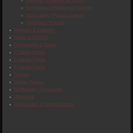
Polstifte / Polepieces Slugs
Schrauben/ Polepieces Screws
Schrauben / Pickup Screws
Gießharz / Epoxid
Tremolo & Zubehör
Kabel & Stecker
Pickguards & Cover
7-String / Parts
8-String / Parts
9-String / Parts
Bodies
Hälse / Necks
Griffbretter / Fretboards
Werkstatt
Restposten & Lagerräumung