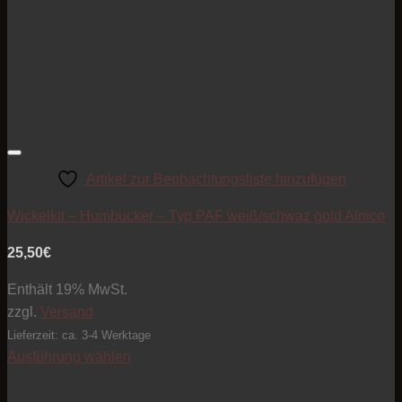
Artikel zur Beobachtungsliste hinzufügen
Wickelkit – Humbucker – Typ PAF weiß/schwaz gold Alnico
25,50
€
Enthält 19% MwSt.
zzgl.
Versand
Lieferzeit: ca. 3-4 Werktage
Ausführung wählen
Dieses
Produkt