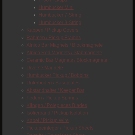
C
Humbucker Mini
Humbucker 7-String
Humbucker 8-String
Kappen / Pickup Covers
Rahmen / Pickup Frames
Alnico Bar Magnets / Blockmagnete
Alnico Rod Magnets / Stabmagnete
Ceramic Bar Magnets / Blockmagnete
Diverse Magnete
Humbucker Pickup / Bobbins
Unterböden / Baseplates
Abstandhalter / Keeper Bar
Federn / Pickup Springs
Klingen / Polepieces Blades
Isolierband / Pickup Isolation
Kabel / Pickup Wire
Pickupeinleger / Pickup Sheets