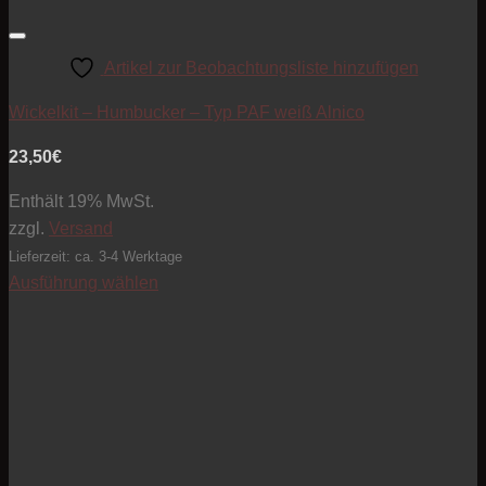
Artikel zur Beobachtungsliste hinzufügen
Wickelkit – Humbucker – Typ PAF weiß Alnico
23,50
€
Enthält 19% MwSt.
zzgl.
Versand
Lieferzeit: ca. 3-4 Werktage
Ausführung wählen
Dieses
Produkt
weist
mehrere
Varianten
auf.
Die