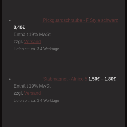
Pickguardschraube - F Style schwarz
0,40
€
Enthält 19% MwSt.
zzgl.
Versand
Lieferzeit: ca. 3-4 Werktage
Preis
1,50€
bis
1,80€
Stabmagnet - Alnico 5
1,50
€
–
1,80
€
Enthält 19% MwSt.
zzgl.
Versand
Lieferzeit: ca. 3-4 Werktage