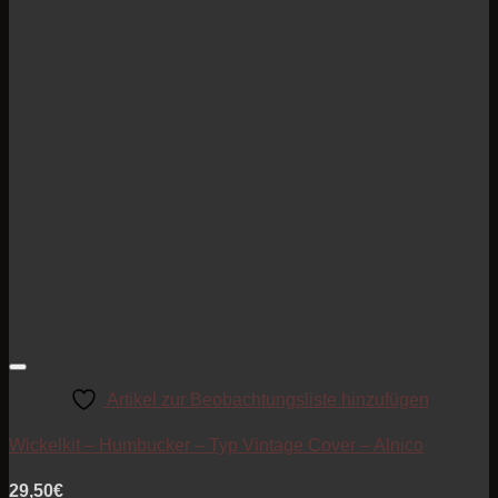
Artikel zur Beobachtungsliste hinzufügen
Wickelkit – Humbucker – Typ Vintage Cover – Alnico
29,50
€