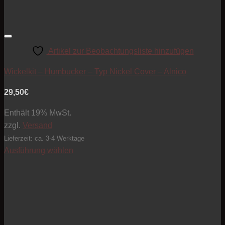
Artikel zur Beobachtungsliste hinzufügen
Wickelkit – Humbucker – Typ Nickel Cover – Alnico
29,50
€
Enthält 19% MwSt.
zzgl.
Versand
Lieferzeit: ca. 3-4 Werktage
Ausführung wählen
Dieses
Produkt
weist
mehrere
Varianten