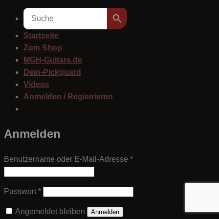
Startseite
Zum Shop
MGH-Guitars.de
Dein-Pickguard
Videos
Anmelden / Registrieren
Anmelden
Erforderlich
Benutzername oder E-Mail-Adresse
*
Erforderlich
Passwort
*
Angemeldet bleiben
Anmelden