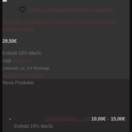
Artikel zur Beobachtungsliste hinzufügen
Wickelkit – Humbucker – Typ open Cover chrom / weiß-
schwarz Alnico
29,50
€
Enthält 19% MwSt.
zzgl.
Versand
Lieferzeit: ca. 3-4 Werktage
Ausführung wählen
Dieses
Neue Produkte
Produkt
Pre
weist
10
mehrere
bis
Varianten
15
Security Endpin – Set
10,00
€
–
15,00
€
auf.
Enthält 19% MwSt.
Die