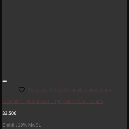
Artikel zur Beobachtungsliste hinzufügen
Wickelkit – Humbucker – Typ gold-Cover – Alnico
32,50
€
Enthält 19% MwSt.