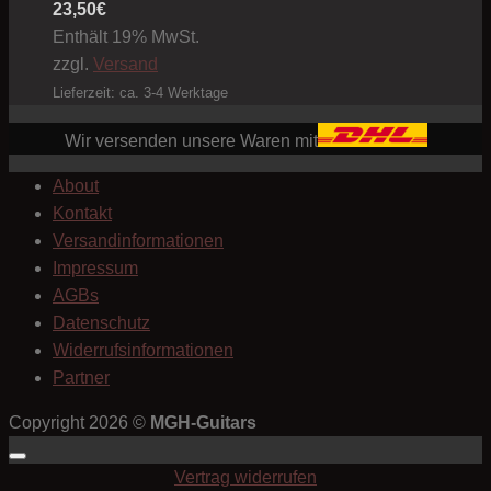
23,50
€
Enthält 19% MwSt.
zzgl.
Versand
Lieferzeit: ca. 3-4 Werktage
Wir versenden unsere Waren mit
About
Kontakt
Versandinformationen
Impressum
AGBs
Datenschutz
Widerrufsinformationen
Partner
Copyright 2026 ©
MGH-Guitars
Vertrag widerrufen