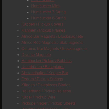
C
Humbucker Mini
Humbucker 7-String
Humbucker 8-String
Kappen / Pickup Covers
Rahmen / Pickup Frames
Alnico Bar Magnets / Blockmagnete
Alnico Rod Magnets / Stabmagnete
Ceramic Bar Magnets / Blockmagnete
Diverse Magnete
Humbucker Pickup / Bobbins
Unterböden / Baseplates
Abstandhalter / Keeper Bar
Federn / Pickup Springs
Klingen / Polepieces Blades
Isolierband / Pickup Isolation
Kabel / Pickup Wire
Pickupeinleger / Pickup Sheets