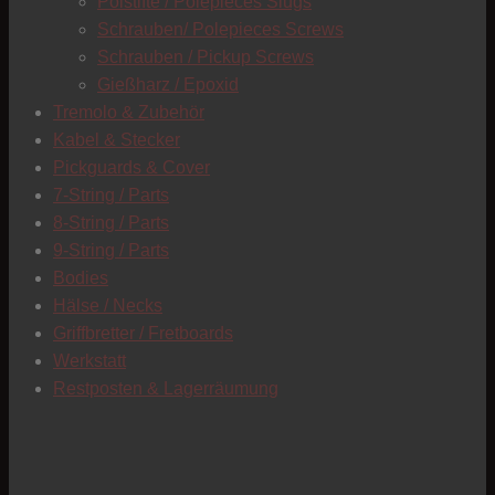
Polstifte / Polepieces Slugs
Schrauben/ Polepieces Screws
Schrauben / Pickup Screws
Gießharz / Epoxid
Tremolo & Zubehör
Kabel & Stecker
Pickguards & Cover
7-String / Parts
8-String / Parts
9-String / Parts
Bodies
Hälse / Necks
Griffbretter / Fretboards
Werkstatt
Restposten & Lagerräumung