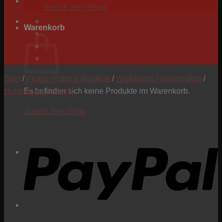
Zurück zum Shop
Warenkorb
Start
/
Pickup-Parts & Bauteile
/
Wickelsets / Windingkits
/
Humbucker 6-String
Es befinden sich keine Produkte im Warenkorb.
Zurück zum Shop
P