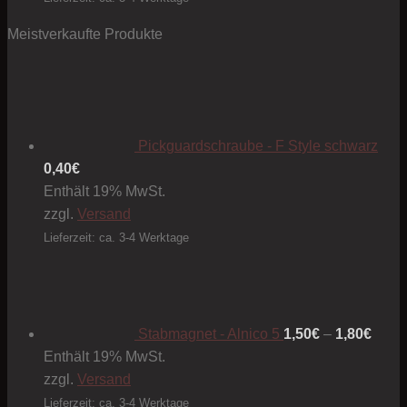
Meistverkaufte Produkte
Pickguardschraube - F Style schwarz
0,40
€
Enthält 19% MwSt.
zzgl.
Versand
Lieferzeit: ca. 3-4 Werktage
Preis
1,50€
bis
1,80€
Stabmagnet - Alnico 5
1,50
€
–
1,80
€
Enthält 19% MwSt.
zzgl.
Versand
Lieferzeit: ca. 3-4 Werktage