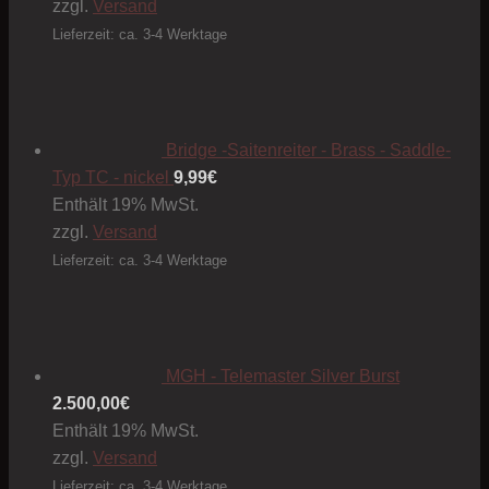
zzgl.
Versand
Optionen
können
Lieferzeit: ca. 3-4 Werktage
auf
der
Produktseite
gewählt
Bridge -Saitenreiter - Brass - Saddle-
werden
Typ TC - nickel
9,99
€
Enthält 19% MwSt.
zzgl.
Versand
Lieferzeit: ca. 3-4 Werktage
MGH - Telemaster Silver Burst
2.500,00
€
Enthält 19% MwSt.
zzgl.
Versand
Lieferzeit: ca. 3-4 Werktage