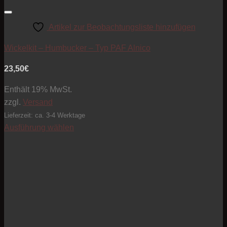
Artikel zur Beobachtungsliste hinzufügen
Wickelkit – Humbucker – Typ PAF Alnico
23,50
€
Enthält 19% MwSt.
zzgl.
Versand
Lieferzeit: ca. 3-4 Werktage
Ausführung wählen
Dieses
Produkt
weist
mehrere
Varianten
auf.
Die