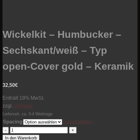
Wickelkit – Humbucker –
Sechskant/weiß – Typ
open-Cover gold – Keramik
32,50
€
Enthält 19% MwSt.
zzgl.
Versand
Lieferzeit: ca. 3-4 Werktage
Spacing
Zurücksetzen
Wickelkit
-
In den Warenkorb