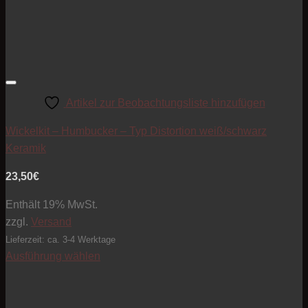
Artikel zur Beobachtungsliste hinzufügen
Wickelkit – Humbucker – Typ Distortion weiß/schwarz
Keramik
23,50
€
Enthält 19% MwSt.
zzgl.
Versand
Lieferzeit: ca. 3-4 Werktage
Ausführung wählen
Dieses
Produkt
weist