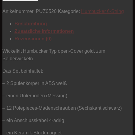
Humbucker
Artikelnummer:
PUZ0520
Kategorie:
Humbucker 6-String
-
Sechskant/weiß
Beschreibung
-
Zusätzliche Informationen
Typ
Rezensionen (0)
open-
Cover
Wickelkit Humbucker Typ open-Cover gold, zum
gold
Selberwickeln
-
Das Set beinhaltet:
Keramik
Menge
– 2 Spulenkörper in ABS weiß
– einen Unterboden (Messing)
– 12 Polepieces-Madenschrauben (Sechskant schwarz)
– ein Anschlusskabel 4-adrig
– ein Keramik-Blockmagnet