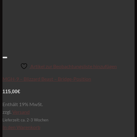
Artikel zur Beobachtungsliste hinzufügen
MGH-9 – Blizzard Beast – Bridge-Position
115,00
€
Enthält 19% MwSt.
zzgl.
Versand
Lieferzeit: ca. 2-3 Wochen
In den Warenkorb