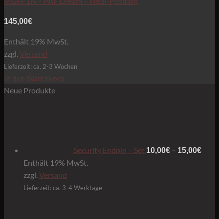
MGH-1N – PAF Dream – Neck-Position
145,00
€
Enthält 19% MwSt.
zzgl.
Versand
Lieferzeit: ca. 2-3 Wochen
In den Warenkorb
Neue Produkte
Prei
10,0
bis
15,0
Security Endpin – Set
–
10,00
€
15,00
€
Enthält 19% MwSt.
zzgl.
Versand
Lieferzeit: ca. 3-4 Werktage