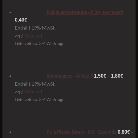
Pickguardschraube - F Style schwarz
0,40
€
Enthält 19% MwSt.
zzgl.
Versand
Lieferzeit: ca. 3-4 Werktage
Preiss
1,50€
bis
1,80€
Stabmagnet - Alnico 5
–
1,50
€
1,80
€
Enthält 19% MwSt.
zzgl.
Versand
Lieferzeit: ca. 3-4 Werktage
Pole Pieces Screw - US - Gewinde
–
0,80
€