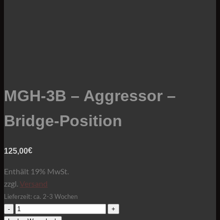
MGH-3B – Aggressor –
Bridge-Position
€
125,00
Enthält 19% MwSt.
zzgl.
Versand
Lieferzeit: ca. 2-3 Wochen
MGH-
3B