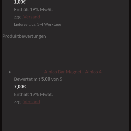
Preisspanne:
1,00
€
0,80€
Enthält 19% MwSt.
bis
zzgl.
Versand
1,00€
Lieferzeit: ca. 3-4 Werktage
Produktbewertungen
Alnico Bar Magnet - Alnico 4
Bewertet mit
von 5
5.00
7,00
€
Enthält 19% MwSt.
zzgl.
Versand