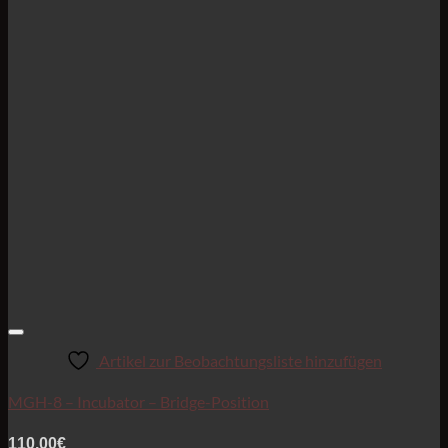
Artikel zur Beobachtungsliste hinzufügen
MGH-8 – Incubator – Bridge-Position
110,00
€