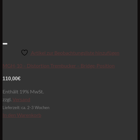
Artikel zur Beobachtungsliste hinzufügen
MGH-10 – Distortion Trembucker – Bridge-Position
110,00
€
Enthält 19% MwSt.
zzgl.
Versand
Lieferzeit: ca. 2-3 Wochen
In den Warenkorb