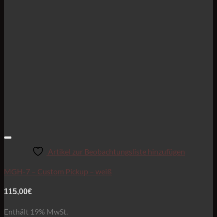
Artikel zur Beobachtungsliste hinzufügen
MGH-7 – Custom Pickup – weiß
115,00
€
Enthält 19% MwSt.