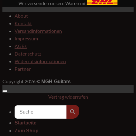
Wir versenden unsere Waren mit
About
Kontakt
Versandinformationen
Impressum
AGBs
Datenschutz
Widerrufsinformationen
Partner
Copyright 2026 ©
MGH-Guitars
Vertrag widerrufen
Startseite
Zum Shop