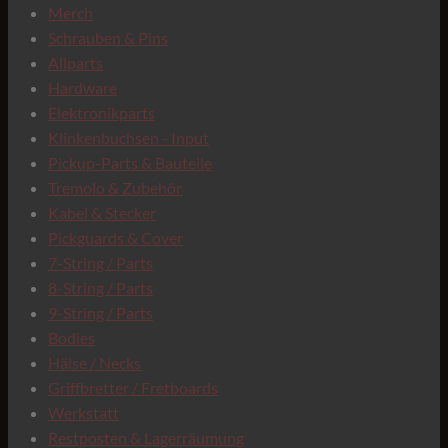
C
Merch
Schrauben & Pins
Allparts
Hardware
Elektronikparts
Klinkenbuchsen - Input
Pickup-Parts & Bauteile
Tremolo & Zubehör
Kabel & Stecker
Pickguards & Cover
7-String / Parts
8-String / Parts
9-String / Parts
Bodies
Hälse / Necks
Griffbretter / Fretboards
Werkstatt
Restposten & Lagerräumung