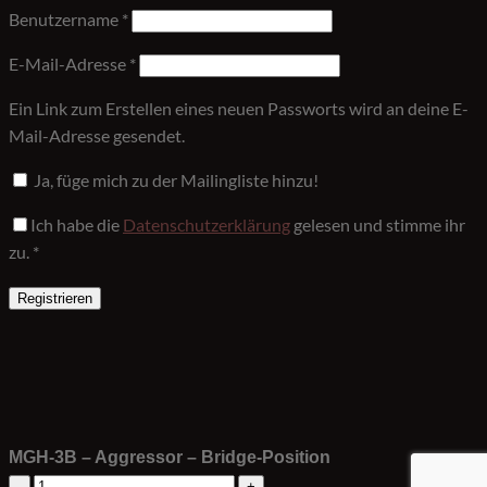
Erforderlich
Benutzername
*
Erforderlich
E-Mail-Adresse
*
Ein Link zum Erstellen eines neuen Passworts wird an deine E-
Mail-Adresse gesendet.
Ja, füge mich zu der Mailingliste hinzu!
Ich habe die
Datenschutzerklärung
gelesen und stimme ihr
zu.
*
Registrieren
MGH-3B – Aggressor – Bridge-Position
MGH-