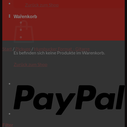
Zurück zum Shop
Warenkorb
Start
/
Pickups
/
Humbucker Format - Gitarre
Es befinden sich keine Produkte im Warenkorb.
Zurück zum Shop
P
Filter